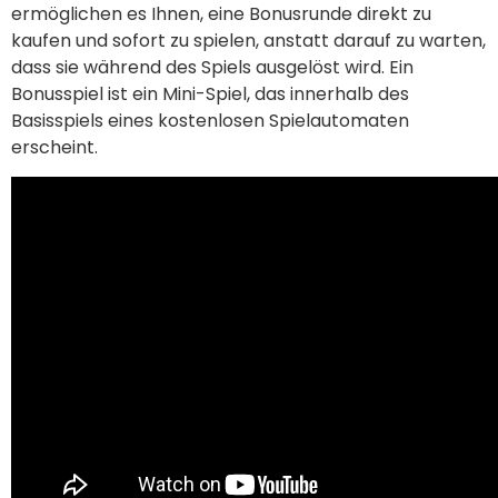
ermöglichen es Ihnen, eine Bonusrunde direkt zu
kaufen und sofort zu spielen, anstatt darauf zu warten,
dass sie während des Spiels ausgelöst wird. Ein
Bonusspiel ist ein Mini-Spiel, das innerhalb des
Basisspiels eines kostenlosen Spielautomaten
erscheint.