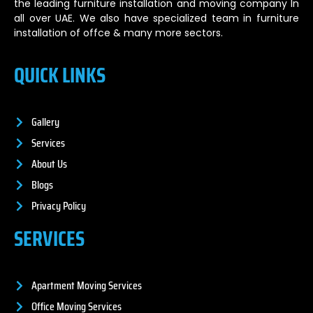
the leading furniture installation and moving company In
all over UAE. We also have specialized team in furniture
installation of offce & many more sectors.
QUICK LINKS
Gallery
Services
About Us
Blogs
Privacy Policy
SERVICES
Apartment Moving Services
Office Moving Services