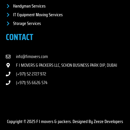
Handyman Services
IT Equipment Moving Services
Storage Services
CONTACT
info@fimovers.com
F I MOVERS & PACKERS LLC, SCHON BUSINESS PARK DIP, DUBAI
(+971) 52 2727 972
(+971) 55 6626 574
Copyright © 2025 F I movers & packers. Designed By Zeeze Developers