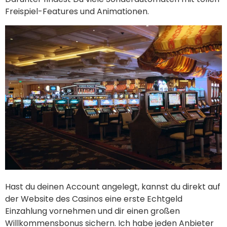
Freispiel-Features und Animationen.
Hast du deinen Account angelegt, kannst du direkt auf
der Website des Casinos eine erste Echtgeld
Einzahlung vornehmen und dir einen großen
Willkommensbonus sichern. Ich habe jeden Anbieter