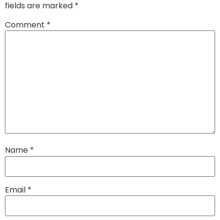
fields are marked
*
Comment
*
Name
*
Email
*