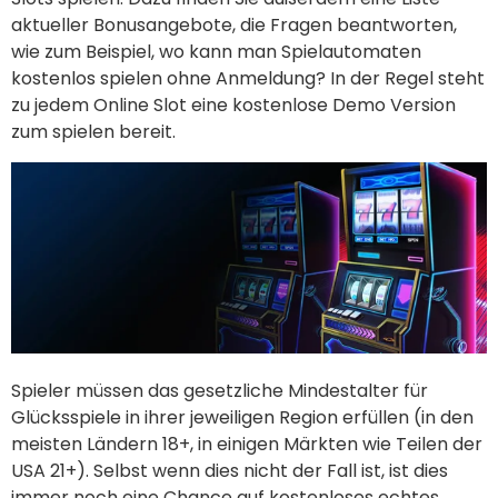
aktueller Bonusangebote, die Fragen beantworten,
wie zum Beispiel, wo kann man Spielautomaten
kostenlos spielen ohne Anmeldung? In der Regel steht
zu jedem Online Slot eine kostenlose Demo Version
zum spielen bereit.
Spieler müssen das gesetzliche Mindestalter für
Glücksspiele in ihrer jeweiligen Region erfüllen (in den
meisten Ländern 18+, in einigen Märkten wie Teilen der
USA 21+). Selbst wenn dies nicht der Fall ist, ist dies
immer noch eine Chance auf kostenloses echtes