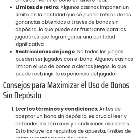
Límites de retiro
: Algunos casinos imponen un
límite en la cantidad que se puede retirar de las
ganancias obtenidas a través de bonos sin
depósito, lo que puede ser frustrante para los
jugadores que logran ganar una cantidad
significativa.
Restricciones de juego
: No todos los juegos
pueden ser jugados con el bono. Algunos casinos
limitan el uso de bonos a ciertos juegos, lo que
puede restringir la experiencia del jugador.
Consejos para Maximizar el Uso de Bonos
Sin Depósito
Leer los términos y condiciones
: Antes de
aceptar un bono sin depósito, es crucial leer y
entender los términos y condiciones asociados.
Esto incluye los requisitos de apuesta, límites de