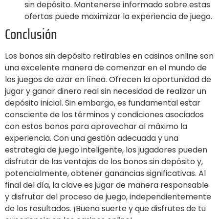
sin depósito. Mantenerse informado sobre estas
ofertas puede maximizar la experiencia de juego.
Conclusión
Los bonos sin depósito retirables en casinos online son
una excelente manera de comenzar en el mundo de
los juegos de azar en línea. Ofrecen la oportunidad de
jugar y ganar dinero real sin necesidad de realizar un
depósito inicial. Sin embargo, es fundamental estar
consciente de los términos y condiciones asociados
con estos bonos para aprovechar al máximo la
experiencia. Con una gestión adecuada y una
estrategia de juego inteligente, los jugadores pueden
disfrutar de las ventajas de los bonos sin depósito y,
potencialmente, obtener ganancias significativas. Al
final del día, la clave es jugar de manera responsable
y disfrutar del proceso de juego, independientemente
de los resultados. ¡Buena suerte y que disfrutes de tu