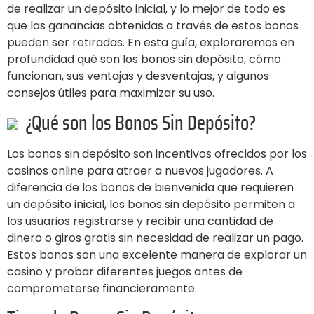
de realizar un depósito inicial, y lo mejor de todo es
que las ganancias obtenidas a través de estos bonos
pueden ser retiradas. En esta guía, exploraremos en
profundidad qué son los bonos sin depósito, cómo
funcionan, sus ventajas y desventajas, y algunos
consejos útiles para maximizar su uso.
¿Qué son los Bonos Sin Depósito?
Los bonos sin depósito son incentivos ofrecidos por los
casinos online para atraer a nuevos jugadores. A
diferencia de los bonos de bienvenida que requieren
un depósito inicial, los bonos sin depósito permiten a
los usuarios registrarse y recibir una cantidad de
dinero o giros gratis sin necesidad de realizar un pago.
Estos bonos son una excelente manera de explorar un
casino y probar diferentes juegos antes de
comprometerse financieramente.