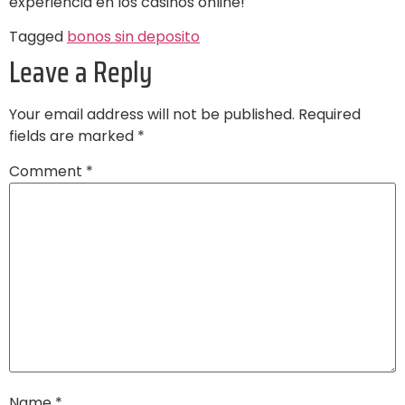
experiencia en los casinos online!
Tagged
bonos sin deposito
Leave a Reply
Your email address will not be published.
Required
fields are marked
*
Comment
*
Name
*