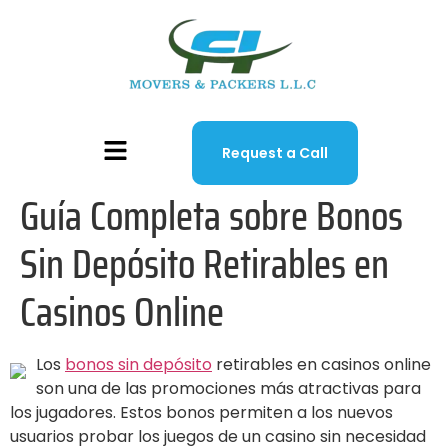
Request a Call
Guía Completa sobre Bonos
Sin Depósito Retirables en
Casinos Online
Los
bonos sin depósito
retirables en casinos online
son una de las promociones más atractivas para
los jugadores. Estos bonos permiten a los nuevos
usuarios probar los juegos de un casino sin necesidad