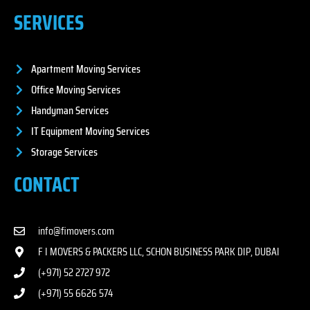
SERVICES
Apartment Moving Services
Office Moving Services
Handyman Services
IT Equipment Moving Services
Storage Services
CONTACT
info@fimovers.com
F I MOVERS & PACKERS LLC, SCHON BUSINESS PARK DIP, DUBAI
(+971) 52 2727 972
(+971) 55 6626 574