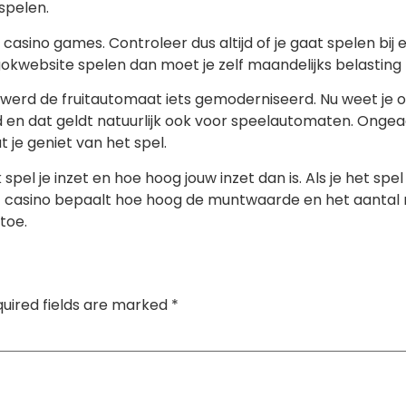
spelen.
casino games. Controleer dus altijd of je gaat spelen bij
e gokwebsite spelen dan moet je zelf maandelijks belasting
 werd de fruitautomaat iets gemoderniseerd. Nu weet j
d en dat geldt natuurlijk ook voor speelautomaten. Ongeac
at je geniet van het spel.
spel je inzet en hoe hoog jouw inzet dan is. Als je het spel
et casino bepaalt hoe hoog de muntwaarde en het aantal 
toe.
uired fields are marked
*