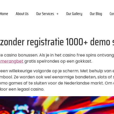
Home
About Us
Our Services
Our Gallery
Our Blog
Co
 zonder registratie 1000+ demo 
te casino bonussen. Als je in het casino free spins ontvan
omerangbet
gratis spelrondes op een gokkast.
 een willekeurige volgorde op je scherm. Met behulp va
 symbool. Ze worden ook wel eenarmige bandieten, slots o
emo games af te sluiten voor de Nederlandse markt. Om 
oor een legaal casino.