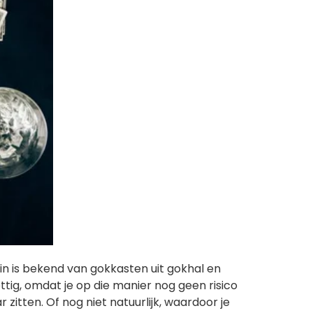
in is bekend van gokkasten uit gokhal en
ttig, omdat je op die manier nog geen risico
 zitten. Of nog niet natuurlijk, waardoor je