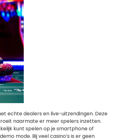
met echte dealers en live-uitzendingen. Deze
groeit naarmate er meer spelers inzetten.
elijk kunt spelen op je smartphone of
emo mode. Bij veel casino’s is er geen