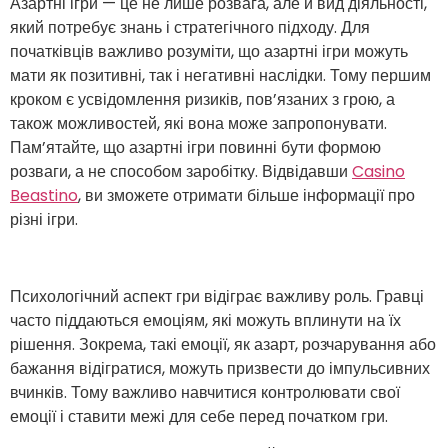
Азартні ігри — це не лише розвага, але й вид діяльності,
який потребує знань і стратегічного підходу. Для
початківців важливо розуміти, що азартні ігри можуть
мати як позитивні, так і негативні наслідки. Тому першим
кроком є усвідомлення ризиків, пов’язаних з грою, а
також можливостей, які вона може запропонувати.
Пам’ятайте, що азартні ігри повинні бути формою
розваги, а не способом заробітку. Відвідавши
Casino
Beastino
, ви зможете отримати більше інформації про
різні ігри.
Психологічний аспект гри відіграє важливу роль. Гравці
часто піддаються емоціям, які можуть вплинути на їх
рішення. Зокрема, такі емоції, як азарт, розчарування або
бажання відігратися, можуть призвести до імпульсивних
вчинків. Тому важливо навчитися контролювати свої
емоції і ставити межі для себе перед початком гри.