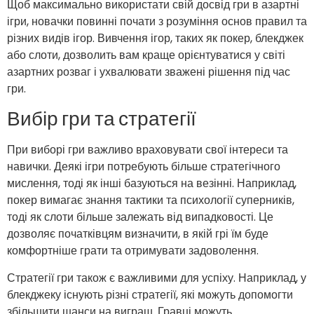
Щоб максимально використати свій досвід гри в азартні
ігри, новачки повинні почати з розуміння основ правил та
різних видів ігор. Вивчення ігор, таких як покер, блекджек
або слоти, дозволить вам краще орієнтуватися у світі
азартних розваг і ухвалювати зважені рішення під час
гри.
Вибір гри та стратегії
При виборі гри важливо враховувати свої інтереси та
навички. Деякі ігри потребують більше стратегічного
мислення, тоді як інші базуються на везінні. Наприклад,
покер вимагає знання тактики та психології суперників,
тоді як слоти більше залежать від випадковості. Це
дозволяє початківцям визначити, в якій грі їм буде
комфортніше грати та отримувати задоволення.
Стратегії гри також є важливими для успіху. Наприклад, у
блекджеку існують різні стратегії, які можуть допомогти
збільшити шанси на виграш. Гравці можуть