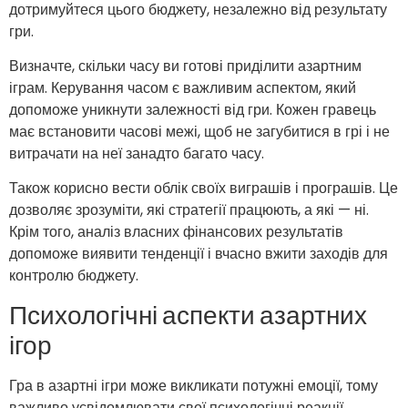
дотримуйтеся цього бюджету, незалежно від результату
гри.
Визначте, скільки часу ви готові приділити азартним
іграм. Керування часом є важливим аспектом, який
допоможе уникнути залежності від гри. Кожен гравець
має встановити часові межі, щоб не загубитися в грі і не
витрачати на неї занадто багато часу.
Також корисно вести облік своїх виграшів і програшів. Це
дозволяє зрозуміти, які стратегії працюють, а які — ні.
Крім того, аналіз власних фінансових результатів
допоможе виявити тенденції і вчасно вжити заходів для
контролю бюджету.
Психологічні аспекти азартних
ігор
Гра в азартні ігри може викликати потужні емоції, тому
важливо усвідомлювати свої психологічні реакції.