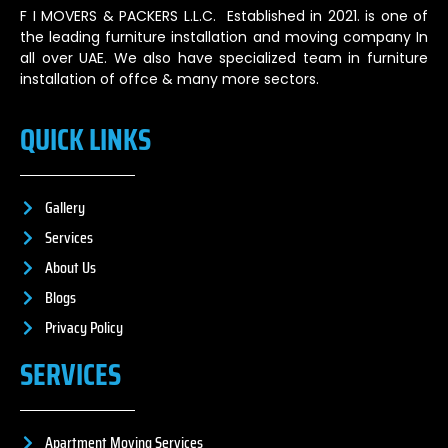
F I MOVERS & PACKERS L.L.C. Established in 2021. is one of
the leading furniture installation and moving company In
all over UAE. We also have specialized team in furniture
installation of offce & many more sectors.
QUICK LINKS
Gallery
Services
About Us
Blogs
Privacy Policy
SERVICES
Apartment Moving Services