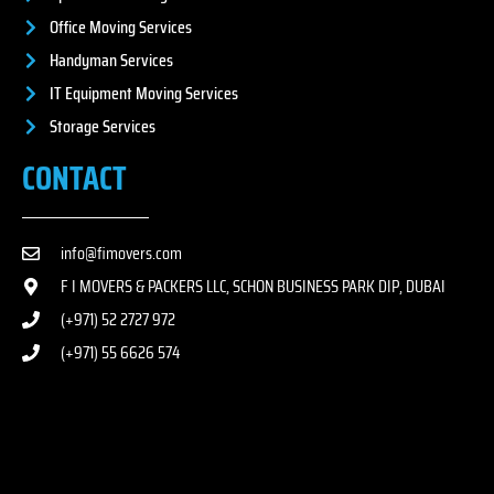
Office Moving Services
Handyman Services
IT Equipment Moving Services
Storage Services
CONTACT
info@fimovers.com
F I MOVERS & PACKERS LLC, SCHON BUSINESS PARK DIP, DUBAI
(+971) 52 2727 972
(+971) 55 6626 574