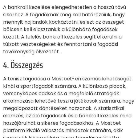
A bankroll kezelése elengedhetetlen a hosszú távú
sikerhez. A fogadóknak meg kell határozniuk, hogy
mennyit hajlandók kockáztatni, és ezt az összeget
bölcsen kell elosztaniuk a különböző fogadások
között. A felelős bankroll kezelés segít elkerülni a
túlzott veszteségeket és fenntartani a fogadási
tevékenység élvezetét.
4. Összegzés
A tenisz fogadása a Mostbet-en számos lehetőséget
kínál a sportfogadók számára. A különböző piacok,
versenyképes oddsok és a megfelelő stratégiák
alkalmazása lehetővé teszi a játékosok számára, hogy
megalapozott döntéseket hozzanak. A statisztikai
elemzés, az élő fogadások és a bankroll kezelés mind
hozzájárulhat a sikeres fogadásokhoz. A Mostbet
platform kiváló választás mindazok számára, akik
szeretnék kihasználni a tenisz fogadás nyújtotta