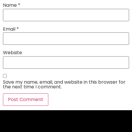
Name
*
Email
*
Website
Save my name, email, and website in this browser for
the next time I comment.