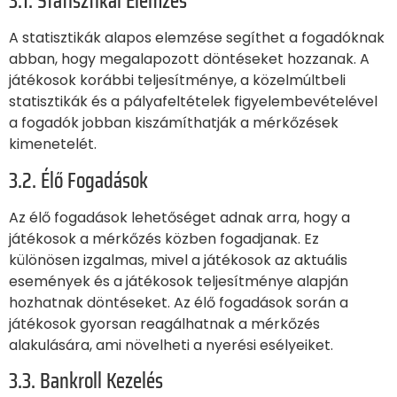
3.1. Statisztikai Elemzés
A statisztikák alapos elemzése segíthet a fogadóknak
abban, hogy megalapozott döntéseket hozzanak. A
játékosok korábbi teljesítménye, a közelmúltbeli
statisztikák és a pályafeltételek figyelembevételével
a fogadók jobban kiszámíthatják a mérkőzések
kimenetelét.
3.2. Élő Fogadások
Az élő fogadások lehetőséget adnak arra, hogy a
játékosok a mérkőzés közben fogadjanak. Ez
különösen izgalmas, mivel a játékosok az aktuális
események és a játékosok teljesítménye alapján
hozhatnak döntéseket. Az élő fogadások során a
játékosok gyorsan reagálhatnak a mérkőzés
alakulására, ami növelheti a nyerési esélyeiket.
3.3. Bankroll Kezelés