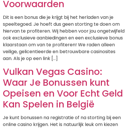
Voorwaarden
Dit is een bonus die je krijgt bij het herladen van je
speeltegoed. Je hoeft dus geen storting te doen om
hiervan te profiteren. Wij hebben voor jou ongetwijfeld
ook exclusieve aanbiedingen en een exclusieve bonus
klaarstaan om van te profiteren! We raden alleen
veilige, gelicentieerde en betrouwbare casinosites
aan. Als je op een link […]
Vulkan Vegas Casino:
Waar Je Bonussen kunt
Opeisen en Voor Echt Geld
Kan Spelen in België
Je kunt bonussen na registratie of na storting bij een
online casino krijgen. Het is natuurlijk leuk om kiezen