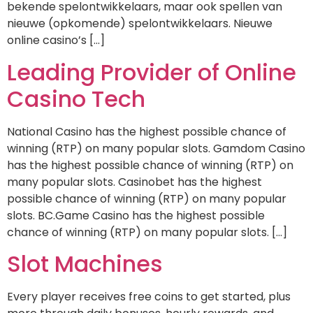
bekende spelontwikkelaars, maar ook spellen van
nieuwe (opkomende) spelontwikkelaars. Nieuwe
online casino’s […]
Leading Provider of Online
Casino Tech
National Casino has the highest possible chance of
winning (RTP) on many popular slots. Gamdom Casino
has the highest possible chance of winning (RTP) on
many popular slots. Casinobet has the highest
possible chance of winning (RTP) on many popular
slots. BC.Game Casino has the highest possible
chance of winning (RTP) on many popular slots. […]
Slot Machines
Every player receives free coins to get started, plus