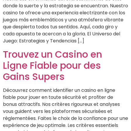
donde la suerte y la estrategia se encuentran. Nuestro
casino te ofrece una experiencia electrizante con los
juegos más emblemáticos y una atmósfera vibrante
que despierta todos tus sentidos. Aquí, cada giro y
cada apuesta te acercan a la gloria. El Universo del
Juego: Estrategias y Tendencias […]
Trouvez un Casino en
Ligne Fiable pour des
Gains Supers
Découvrez comment identifier un casino en ligne
fiable pour jouer en toute sécurité et profiter de
bonus attractifs. Nos critères rigoureux et analyses
vous guident vers les plateformes sécurisées et
réglementées. Faites le choix de la confiance pour une
expérience de jeu optimale. Les critères essentiels