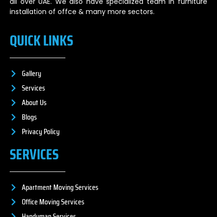
all over UAE. We also have specialized team in furniture
installation of offce & many more sectors.
QUICK LINKS
Gallery
Services
About Us
Blogs
Privacy Policy
SERVICES
Apartment Moving Services
Office Moving Services
Handyman Services