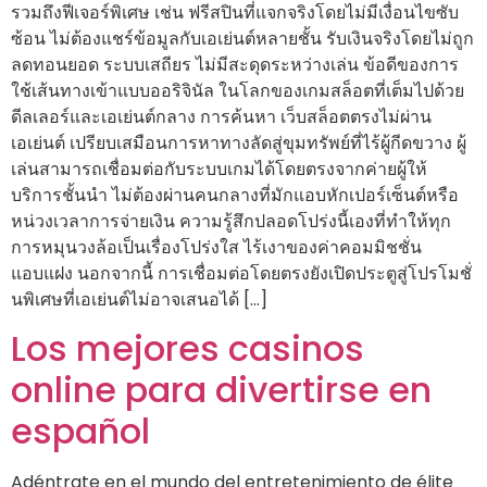
รวมถึงฟีเจอร์พิเศษ เช่น ฟรีสปินที่แจกจริงโดยไม่มีเงื่อนไขซับ
ซ้อน ไม่ต้องแชร์ข้อมูลกับเอเย่นต์หลายชั้น รับเงินจริงโดยไม่ถูก
ลดทอนยอด ระบบเสถียร ไม่มีสะดุดระหว่างเล่น ข้อดีของการ
ใช้เส้นทางเข้าแบบออริจินัล ในโลกของเกมสล็อตที่เต็มไปด้วย
ดีลเลอร์และเอเย่นต์กลาง การค้นหา เว็บสล็อตตรงไม่ผ่าน
เอเย่นต์ เปรียบเสมือนการหาทางลัดสู่ขุมทรัพย์ที่ไร้ผู้กีดขวาง ผู้
เล่นสามารถเชื่อมต่อกับระบบเกมได้โดยตรงจากค่ายผู้ให้
บริการชั้นนำ ไม่ต้องผ่านคนกลางที่มักแอบหักเปอร์เซ็นต์หรือ
หน่วงเวลาการจ่ายเงิน ความรู้สึกปลอดโปร่งนี้เองที่ทำให้ทุก
การหมุนวงล้อเป็นเรื่องโปร่งใส ไร้เงาของค่าคอมมิชชั่น
แอบแฝง นอกจากนี้ การเชื่อมต่อโดยตรงยังเปิดประตูสู่โปรโมชั่
นพิเศษที่เอเย่นต์ไม่อาจเสนอได้ […]
Los mejores casinos
online para divertirse en
español
Adéntrate en el mundo del entretenimiento de élite