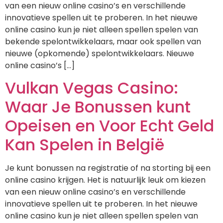
van een nieuw online casino’s en verschillende
innovatieve spellen uit te proberen. In het nieuwe
online casino kun je niet alleen spellen spelen van
bekende spelontwikkelaars, maar ook spellen van
nieuwe (opkomende) spelontwikkelaars. Nieuwe
online casino’s […]
Vulkan Vegas Casino:
Waar Je Bonussen kunt
Opeisen en Voor Echt Geld
Kan Spelen in België
Je kunt bonussen na registratie of na storting bij een
online casino krijgen. Het is natuurlijk leuk om kiezen
van een nieuw online casino’s en verschillende
innovatieve spellen uit te proberen. In het nieuwe
online casino kun je niet alleen spellen spelen van