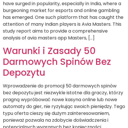
have surged in popularity, especially in India, where a
burgeoning market for esports and online gambling
has emerged. One such platform that has caught the
attention of many Indian players is Avia Masters. This
study report aims to provide a comprehensive
analysis of avia masters app Masters, […]
Warunki i Zasady 50
Darmowych Spinów Bez
Depozytu
Wprowadzenie do promocji 50 darmowych spinów
bez depozytu jest niezwykle istotne dla graczy, którzy
pragną wypróbować nowe kasyna online lub nowe
automaty do gier, nie ryzykując swoich pieniędzy. Tego
typu oferta cieszy się dużym zainteresowaniem,
ponieważ pozwala na zdobycie doświadczenia i
potencjalnych wygranych bez konieczności