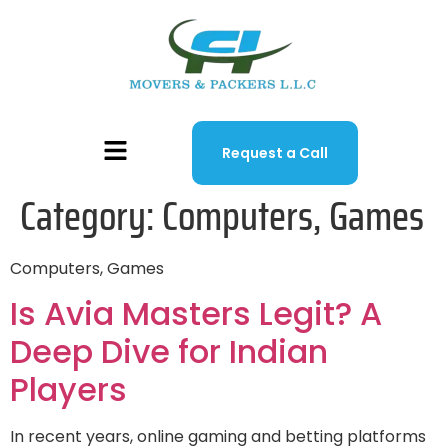
Request a Call
Category:
Computers, Games
Computers, Games
Is Avia Masters Legit? A
Deep Dive for Indian
Players
In recent years, online gaming and betting platforms