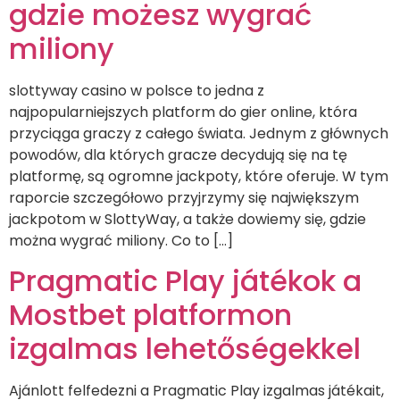
gdzie możesz wygrać
miliony
slottyway casino w polsce to jedna z
najpopularniejszych platform do gier online, która
przyciąga graczy z całego świata. Jednym z głównych
powodów, dla których gracze decydują się na tę
platformę, są ogromne jackpoty, które oferuje. W tym
raporcie szczegółowo przyjrzymy się największym
jackpotom w SlottyWay, a także dowiemy się, gdzie
można wygrać miliony. Co to […]
Pragmatic Play játékok a
Mostbet platformon
izgalmas lehetőségekkel
Ajánlott felfedezni a Pragmatic Play izgalmas játékait,