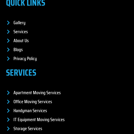
QUICK LINKS
Gallery
Services
About Us
Blogs
Privacy Policy
SERVICES
Apartment Moving Services
Office Moving Services
Handyman Services
IT Equipment Moving Services
Storage Services