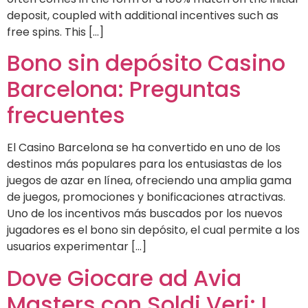
deposit, coupled with additional incentives such as
free spins. This […]
Bono sin depósito Casino
Barcelona: Preguntas
frecuentes
El Casino Barcelona se ha convertido en uno de los
destinos más populares para los entusiastas de los
juegos de azar en línea, ofreciendo una amplia gama
de juegos, promociones y bonificaciones atractivas.
Uno de los incentivos más buscados por los nuevos
jugadores es el bono sin depósito, el cual permite a los
usuarios experimentar […]
Dove Giocare ad Avia
Masters con Soldi Veri: I