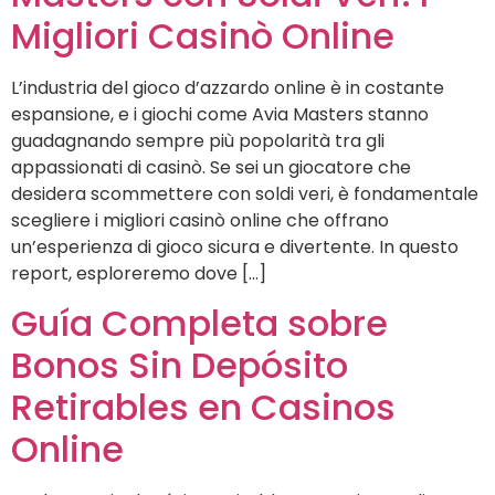
Migliori Casinò Online
L’industria del gioco d’azzardo online è in costante
espansione, e i giochi come Avia Masters stanno
guadagnando sempre più popolarità tra gli
appassionati di casinò. Se sei un giocatore che
desidera scommettere con soldi veri, è fondamentale
scegliere i migliori casinò online che offrano
un’esperienza di gioco sicura e divertente. In questo
report, esploreremo dove […]
Guía Completa sobre
Bonos Sin Depósito
Retirables en Casinos
Online