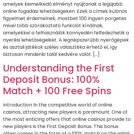
amelyek kiemelkedő élményt nyújtanak a legújabb
online fogadási lehetőségeken. Ezek a címek különös
figyelmet érdemelnek, mostbet 100 ingyen porgetes
mivel több szórakoztató funkciót kínálnak,
amelyekkel a felhasználók könnyedén felfedezhetik a
nyerési lehetőségeiket. A legnépszerűbb nyerőgépek
és asztali játékok széles választéka érhető el, így
biztosan mindenki talál kedvére valót. […]
Understanding the First
Deposit Bonus: 100%
Match + 100 Free Spins
Introduction In the competitive world of online
casinos, attracting new players is paramount. One of
the most enticing offers that online casinos provide to
new players is the First Deposit Bonus. This bonus
often comes in the form of a 100% match on the initial