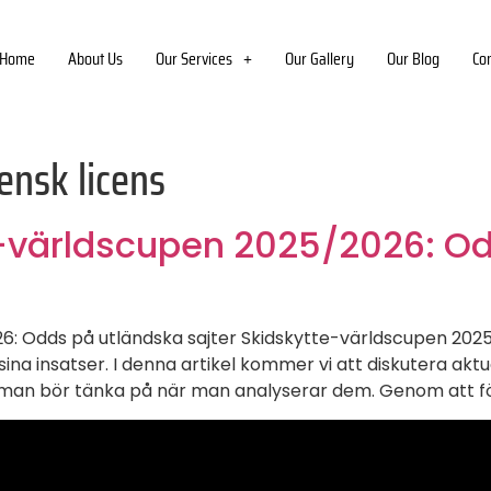
Home
About Us
Our Services
Our Gallery
Our Blog
Co
ensk licens
-världscupen 2025/2026: Od
6: Odds på utländska sajter Skidskytte-världscupen 202
ina insatser. I denna artikel kommer vi att diskutera aktu
 man bör tänka på när man analyserar dem. Genom att f