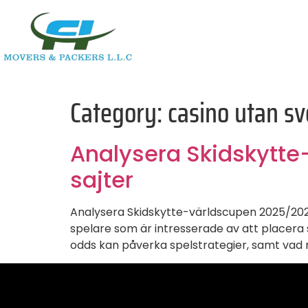
Category:
casino utan sv
Analysera Skidskytte
sajter
Analysera Skidskytte-världscupen 2025/202
spelare som är intresserade av att placera s
odds kan påverka spelstrategier, samt vad