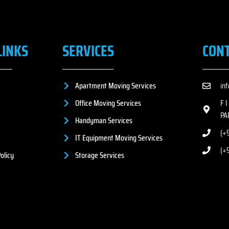
LINKS
SERVICES
CON
Apartment Moving Services
in
Office Moving Services
F 
PA
Handyman Services
(+9
IT Equipment Moving Services
(+
olicy
Storage Services