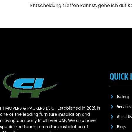
Entscheidung treffen kannst, gehe ich auf K
QUICK 
Gallery
Services
F I MOVERS & PACKERS L.L.C. Established in 2021. is
one of the leading furniture installation and
About Us
moving company In all over UAE. We also have
Blogs
specialized team in furniture installation of