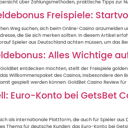
e Übersicht über Zahlungsmethoden, praktische Tipps zur
debonus Freispiele: Startvor
chen Weg suchen, sich beim Online-Casino anzumelden un
Adresse, die Sie sich merken sollten. In diesem Artikel erf
auf Spieler aus Deutschland achten müssen, um das Best
debonus: Alles Wichtige auf
o GoldBet entdecken möchten, stellt der Freispiele gol
wir das Willkommenspaket des Casinos, insbesondere den 
 damit gespielt werden können. GoldBet Casino Review für 
ll: Euro-Konto bei GetsBet C
ich als internationale Plattform, die auch für Spieler aus 
ales Thema für deutsche Kunden: das Euro-Konto bei GetsB