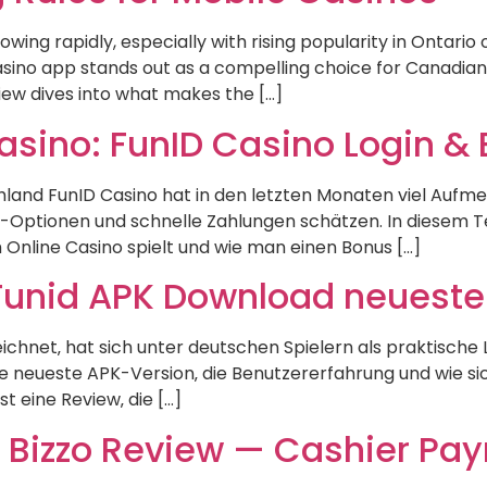
ing rapidly, especially with rising popularity in Ontario o
sino app stands out as a compelling choice for Canadia
view dives into what makes the […]
asino: FunID Casino Login & 
schland FunID Casino hat in den letzten Monaten viel Au
n-Optionen und schnelle Zahlungen schätzen. In diesem T
m Online Casino spielt und wie man einen Bonus […]
Funid APK Download neueste 
eichnet‚ hat sich unter deutschen Spielern als praktische 
re neueste APK-Version‚ die Benutzererfahrung und wie sic
st eine Review‚ die […]
 Bizzo Review — Cashier Pay