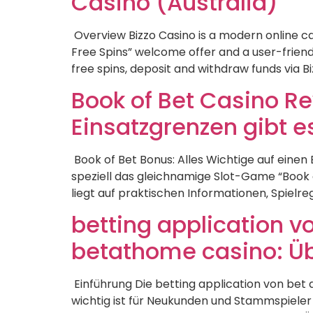
Casino (Australia)
Overview Bizzo Casino is a modern online ca
Free Spins” welcome offer and a user-friend
free spins, deposit and withdraw funds via Biz
Book of Bet Casino Re
Einsatzgrenzen gibt e
Book of Bet Bonus: Alles Wichtige auf einen 
speziell das gleichnamige Slot-Game “Book 
liegt auf praktischen Informationen‚ Spielreg
betting application 
betathome casino: Üb
Einführung Die betting application von bet 
wichtig ist für Neukunden und Stammspieler