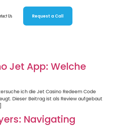
ntact Us
Request a Call
no Jet App: Welche
untersuche ich die Jet Casino Redeem Code
ugt. Dieser Beitrag ist als Review aufgebaut
]
yers: Navigating