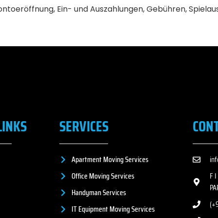
ontoeröffnung, Ein- und Auszahlungen, Gebühren, Spielaus
LINKS
SERVICES
CON
Apartment Moving Services
in
Office Moving Services
F 
PA
Handyman Services
(+9
IT Equipment Moving Services