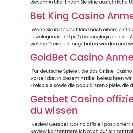
diesem Artikel finden Sie eine ausführlich
Bet King Casino Anmel
Wenn Sie in Deutschland nach einem einfa
loszulegen, ist https://betkinglogin.de eine 
welche Freispiele angeboten werden und wor
GoldBet Casino Anmel
Für deutsche Spieler, die das Online-Casin
Vorteil dar. In diesem Artikel beleuchten 
Freispiele sowie die populärsten Spiele, die
Getsbet Casino offizie
du wissen
Review Getsbet Casino offiziell positioniert s
Review konzentriere ich mich auf ein zentr