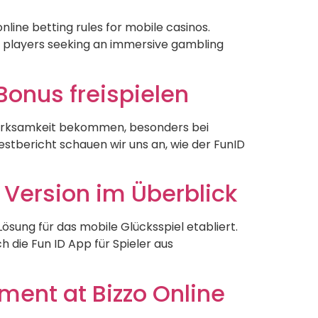
nline betting rules for mobile casinos.
n players seeking an immersive gambling
Bonus freispielen
fmerksamkeit bekommen, besonders bei
estbericht schauen wir uns an, wie der FunID
Version im Überblick
Lösung für das mobile Glücksspiel etabliert.
h die Fun ID App für Spieler aus
ment at Bizzo Online