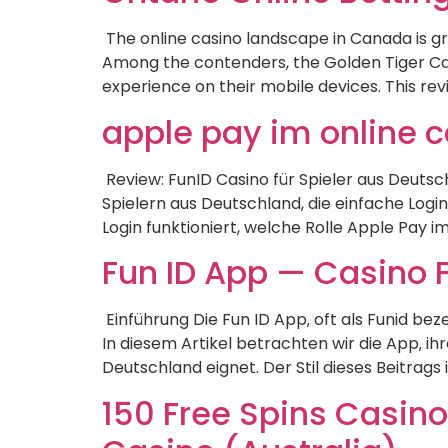
The online casino landscape in Canada is grow
Among the contenders, the Golden Tiger Ca
experience on their mobile devices. This re
apple pay im online c
Review: FunID Casino für Spieler aus Deut
Spielern aus Deutschland, die einfache Logi
Login funktioniert, welche Rolle Apple Pay i
Fun ID App — Casino 
Einführung Die Fun ID App‚ oft als Funid bez
In diesem Artikel betrachten wir die App‚ ih
Deutschland eignet. Der Stil dieses Beitrags i
150 Free Spins Casino