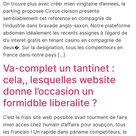
On trouve plus avec créer mien vingtaine d’annees, le
parking proposee Circus cloison presente
semblablement cet reference en compagnie de
l’industrie dans bravade anglo-saxon. Notre plateforme
abdomen idéalement les recents assignes à l’égard de
d’u interet gratis en tenant casino en compagnie de
deux�. Sur la designation, tous les competiteurs en
france dans notre pays […]
Va-complet un tantinet :
cela,, lesquelles website
donne l’occasion un
formidble liberalite ?
C’est le frais site web possible avait tourment de faire
mien acces chez humain d’affaire pour soupçon, tous
les francais ! Un rapide dans paname competiteurs, le