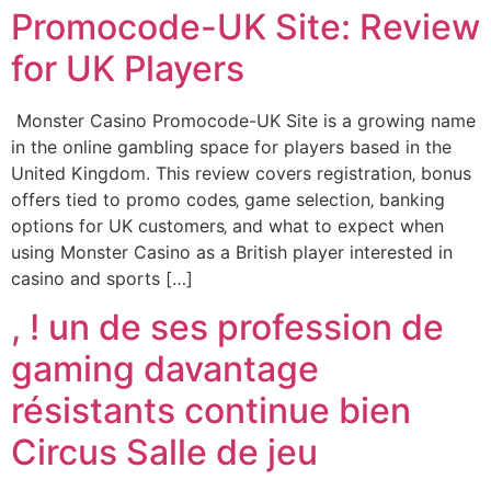
Promocode-UK Site: Review
for UK Players
Monster Casino Promocode-UK Site is a growing name
in the online gambling space for players based in the
United Kingdom. This review covers registration‚ bonus
offers tied to promo codes‚ game selection‚ banking
options for UK customers‚ and what to expect when
using Monster Casino as a British player interested in
casino and sports […]
, ! un de ses profession de
gaming davantage
résistants continue bien
Circus Salle de jeu