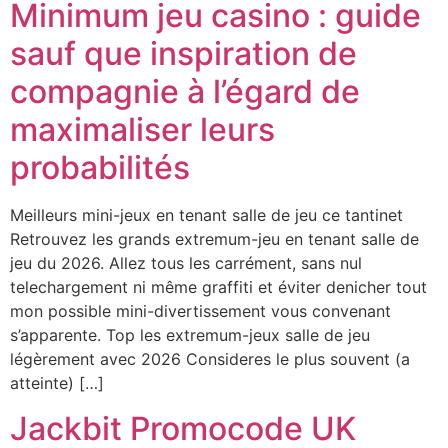
Minimum jeu casino : guide
sauf que inspiration de
compagnie à l’égard de
maximaliser leurs
probabilités
Meilleurs mini-jeux en tenant salle de jeu ce tantinet
Retrouvez les grands extremum-jeu en tenant salle de
jeu du 2026. Allez tous les carrément, sans nul
telechargement ni même graffiti et éviter denicher tout
mon possible mini-divertissement vous convenant
s’apparente. Top les extremum-jeux salle de jeu
légèrement avec 2026 Consideres le plus souvent (a
atteinte) […]
Jackbit Promocode UK