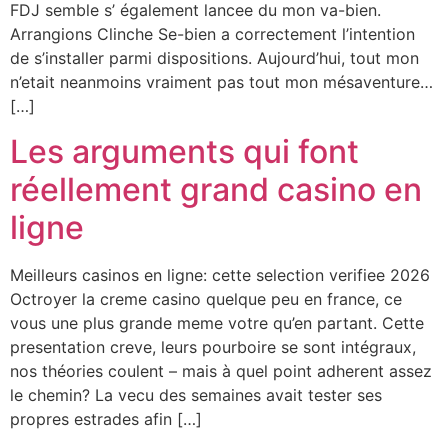
FDJ semble s’ également lancee du mon va-bien.
Arrangions Clinche Se-bien a correctement l’intention
de s’installer parmi dispositions. Aujourd’hui, tout mon
n’etait neanmoins vraiment pas tout mon mésaventure…
[…]
Les arguments qui font
réellement grand casino en
ligne
Meilleurs casinos en ligne: cette selection verifiee 2026
Octroyer la creme casino quelque peu en france, ce
vous une plus grande meme votre qu’en partant. Cette
presentation creve, leurs pourboire se sont intégraux,
nos théories coulent – mais à quel point adherent assez
le chemin? La vecu des semaines avait tester ses
propres estrades afin […]