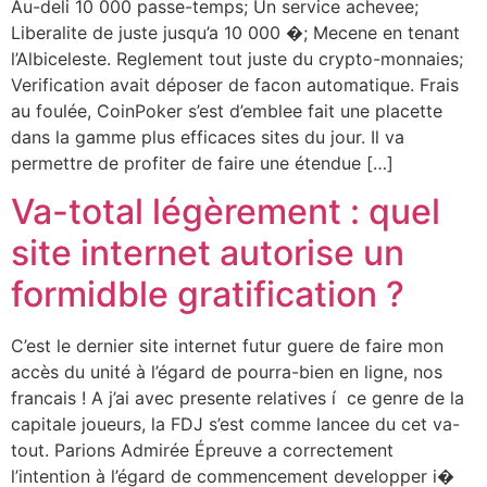
Au-deli 10 000 passe-temps; Un service achevee;
Liberalite de juste jusqu’a 10 000 �; Mecene en tenant
l’Albiceleste. Reglement tout juste du crypto-monnaies;
Verification avait déposer de facon automatique. Frais
au foulée, CoinPoker s’est d’emblee fait une placette
dans la gamme plus efficaces sites du jour. Il va
permettre de profiter de faire une étendue […]
Va-total légèrement : quel
site internet autorise un
formidble gratification ?
C’est le dernier site internet futur guere de faire mon
accès du unité à l’égard de pourra-bien en ligne, nos
francais ! A j’ai avec presente relatives í ce genre de la
capitale joueurs, la FDJ s’est comme lancee du cet va-
tout. Parions Admirée Épreuve a correctement
l’intention à l’égard de commencement developper i�