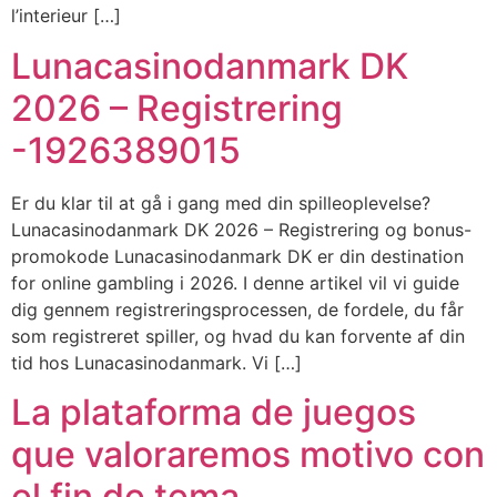
l’interieur […]
Lunacasinodanmark DK
2026 – Registrering
-1926389015
Er du klar til at gå i gang med din spilleoplevelse?
Lunacasinodanmark DK 2026 – Registrering og bonus-
promokode Lunacasinodanmark DK er din destination
for online gambling i 2026. I denne artikel vil vi guide
dig gennem registreringsprocessen, de fordele, du får
som registreret spiller, og hvad du kan forvente af din
tid hos Lunacasinodanmark. Vi […]
La plataforma de juegos
que valoraremos motivo con
el fin de tema