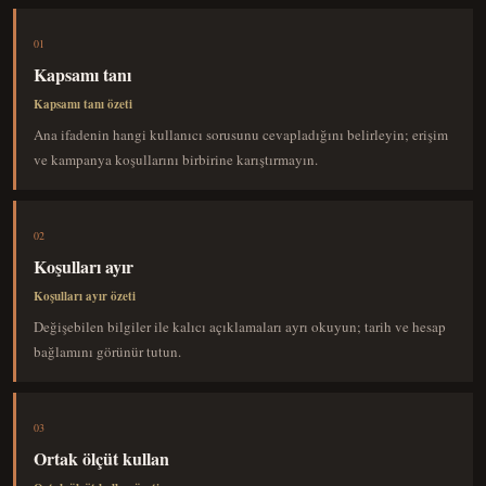
01
Kapsamı tanı
Kapsamı tanı özeti
Ana ifadenin hangi kullanıcı sorusunu cevapladığını belirleyin; erişim
ve kampanya koşullarını birbirine karıştırmayın.
02
Koşulları ayır
Koşulları ayır özeti
Değişebilen bilgiler ile kalıcı açıklamaları ayrı okuyun; tarih ve hesap
bağlamını görünür tutun.
03
Ortak ölçüt kullan