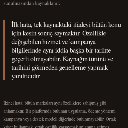
sunulmasından kaynaklanır.
İlk hata, tek kaynaktaki ifadeyi bütün konu
için kesin sonuç saymaktır. Özellikle
değişebilen hizmet ve kampanya
bilgilerinde aynı iddia başka bir tarihte
geçerli olmayabilir. Kaynağın türünü ve
tarihini görmeden genelleme yapmak
yanıltıcıdır.
İkinci hata, bütün markaları aynı özelliklere sahipmiş gibi
anlatmaktır. Bir platformda bulunan uygulama, ödeme yöntemi,
kampanya veya destek modeli diğerinde bulunmayabilir. Ortak
kriter kullanmak, ortak özellik varsaymak anlamına gelmez.