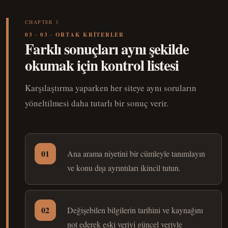
03 · 03 · ORTAK KRITERLER
Farklı sonuçları aynı şekilde
okumak için kontrol listesi
Karşılaştırma yaparken her siteye aynı soruların
yöneltilmesi daha tutarlı bir sonuç verir.
01
Ana arama niyetini bir cümleyle tanımlayın
ve konu dışı ayrıntıları ikincil tutun.
02
Değişebilen bilgilerin tarihini ve kaynağını
not ederek eski veriyi güncel veriyle