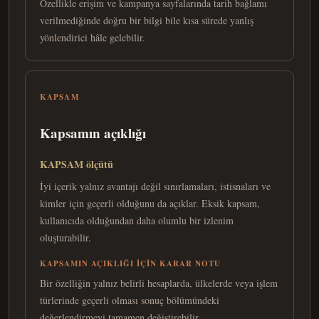
Özellikle erişim ve kampanya sayfalarında tarih bağlamı
verilmediğinde doğru bir bilgi bile kısa sürede yanlış
yönlendirici hâle gelebilir.
KAPSAM
Kapsamın açıklığı
KAPSAM ölçütü
İyi içerik yalnız avantajı değil sınırlamaları, istisnaları ve
kimler için geçerli olduğunu da açıklar. Eksik kapsam,
kullanıcıda olduğundan daha olumlu bir izlenim
oluşturabilir.
KAPSAMIN AÇIKLIĞI IÇIN KARAR NOTU
Bir özelliğin yalnız belirli hesaplarda, ülkelerde veya işlem
türlerinde geçerli olması sonuç bölümündeki
değerlendirmeyi tamamen değiştirebilir.