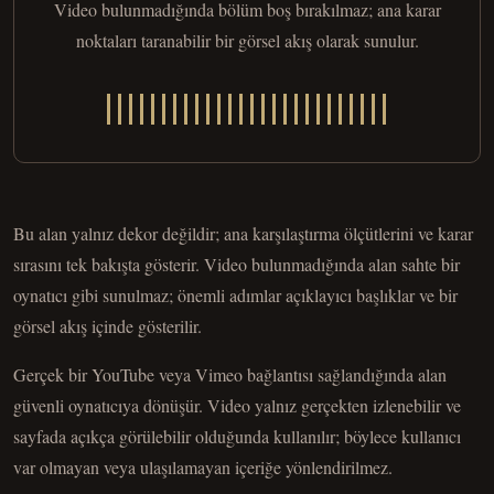
Video bulunmadığında bölüm boş bırakılmaz; ana karar
noktaları taranabilir bir görsel akış olarak sunulur.
Bu alan yalnız dekor değildir; ana karşılaştırma ölçütlerini ve karar
sırasını tek bakışta gösterir. Video bulunmadığında alan sahte bir
oynatıcı gibi sunulmaz; önemli adımlar açıklayıcı başlıklar ve bir
görsel akış içinde gösterilir.
Gerçek bir YouTube veya Vimeo bağlantısı sağlandığında alan
güvenli oynatıcıya dönüşür. Video yalnız gerçekten izlenebilir ve
sayfada açıkça görülebilir olduğunda kullanılır; böylece kullanıcı
var olmayan veya ulaşılamayan içeriğe yönlendirilmez.