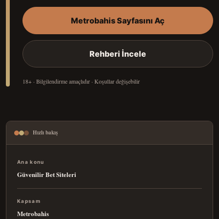
Metrobahis Sayfasını Aç
Rehberi İncele
18+ · Bilgilendirme amaçlıdır · Koşullar değişebilir
Hızlı bakış
Ana konu
Güvenilir Bet Siteleri
Kapsam
Metrobahis