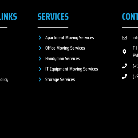
LINKS
SERVICES
CON
Apartment Moving Services
in
Office Moving Services
F 
PA
Handyman Services
(+9
IT Equipment Moving Services
(+
olicy
Storage Services