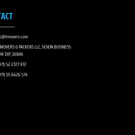
TACT
fo@fimovers.com
I MOVERS & PACKERS LLC, SCHON BUSINESS
RK DIP, DUBAI
71) 52 2727 972
971) 55 6626 574