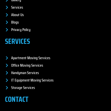
Services
About Us
Blogs
Privacy Policy
SERVICES
Apartment Moving Services
Office Moving Services
Handyman Services
IT Equipment Moving Services
Storage Services
CONTACT