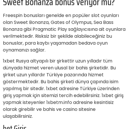
Sweet Bonanza bonus veriyor mu?
Freespin bonusları genelde en popüler slot oyunları
olan Sweet Bonanza, Gates of Olympus, Sea Bass
Bonanza gibi Pragmatic Play sağlayıcısına ait oyunlara
verilmektedir. Risksiz bir şekilde alabileceğiniz bu
bonuslar, para kaybı yaşamadan bedava oyun
oynamanızı sağlar.
1xbet Rusya altyapılı bir şirkettir uzun yılladır tüm
dünyada hizmet veren ulusal bir bahis şirketidir. Bu
şirket uzun yıllardır Türkiye pazarında hizmet
göstermektedir. Bu bahis şirketi dünya çapında isim
yapılmış bir sitedir. 1xbet adresine Türkiye üzerinden
giriş yapmak için sitemizi tercih edebilirsiniz. 1xbet giriş
yapmak isteyenler 1xbetm.info adresine kesintisiz
olarak girebilir ve bahis ve casino sitesine
ulaşabilirsiniz.
bet Giriş