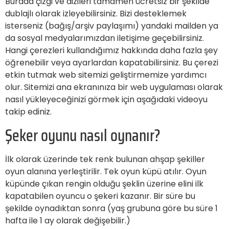
Burada çizgi ve dizileri tamamen ücretsiz bir şekilde
dublajlı olarak izleyebilirsiniz. Bizi desteklemek
isterseniz (bağış/arşiv paylaşımı) yandaki mailden ya
da sosyal medyalarımızdan iletişime geçebilirsiniz.
Hangi çerezleri kullandığımız hakkında daha fazla şey
öğrenebilir veya ayarlardan kapatabilirsiniz. Bu çerezi
etkin tutmak web sitemizi geliştirmemize yardımcı
olur. Sitemizi ana ekranınıza bir web uygulaması olarak
nasıl yükleyeceğinizi görmek için aşağıdaki videoyu
takip ediniz.
Şeker oyunu nasıl oynanır?
İlk olarak üzerinde tek renk bulunan ahşap şekiller
oyun alanına yerleştirilir. Tek oyun küpü atılır. Oyun
küpünde çıkan rengin olduğu şeklin üzerine elini ilk
kapatabilen oyuncu o şekeri kazanır. Bir süre bu
şekilde oynadıktan sonra (yaş grubuna göre bu süre 1
hafta ile 1 ay olarak değişebilir.)