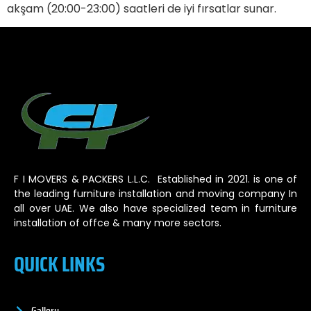
akşam (20:00-23:00) saatleri de iyi fırsatlar sunar.
F I MOVERS & PACKERS L.L.C. Established in 2021. is one of
the leading furniture installation and moving company In
all over UAE. We also have specialized team in furniture
installation of offce & many more sectors.
QUICK LINKS
Gallery