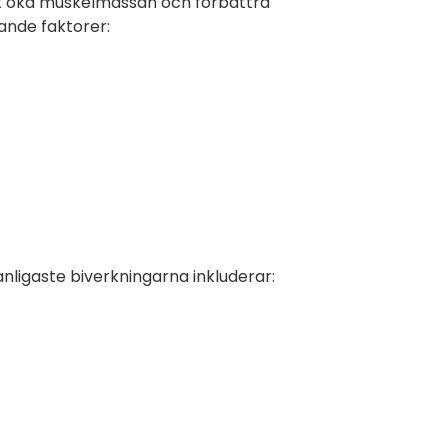
tt öka muskelmassan och förbättra
jande faktorer:
anligaste biverkningarna inkluderar: