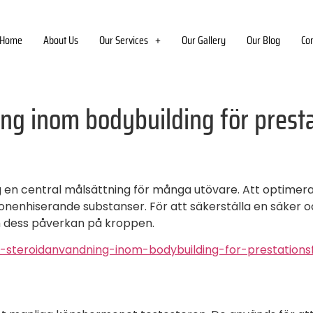
Home
About Us
Our Services
Our Gallery
Our Blog
Co
ng inom bodybuilding för presta
 en central målsättning för många utövare. Att optimera t
nenhiserande substanser. För att säkerställa en säker och
h dess påverkan på kroppen.
l-steroidanvandning-inom-bodybuilding-for-prestation