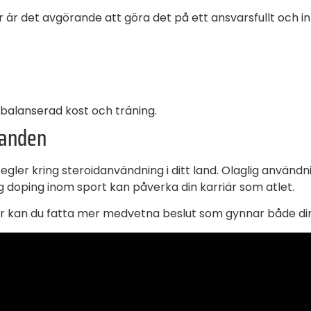
är det avgörande att göra det på ett ansvarsfullt och in
alanserad kost och träning.
ganden
egler kring steroidanvändning i ditt land. Olaglig användning
 doping inom sport kan påverka din karriär som atlet.
kan du fatta mer medvetna beslut som gynnar både din p