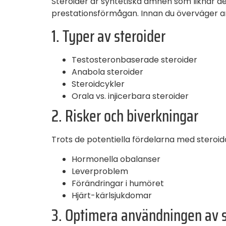
Steroider är syntetiska ämnen som liknar 
prestationsförmågan. Innan du överväger anvä
1. Typer av steroider
Testosteronbaserade steroider
Anabola steroider
Steroidcykler
Orala vs. injicerbara steroider
2. Risker och biverkningar
Trots de potentiella fördelarna med steroida
Hormonella obalanser
Leverproblem
Förändringar i humöret
Hjärt-kärlsjukdomar
3. Optimera användningen av s