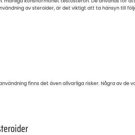
det manliga könshormonet testosteron. De används för a
ndning av steroider, är det viktigt att ta hänsyn till föl
nvändning finns det även allvarliga risker. Några av de v
teroider