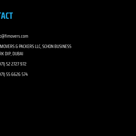
TACT
fo@fimovers.com
I MOVERS & PACKERS LLC, SCHON BUSINESS
RK DIP, DUBAI
71) 52 2727 972
971) 55 6626 574