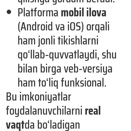
Platforma
mobil ilova
(Android va iOS) orqali
ham jonli tikishlarni
qo‘llab‑quvvatlaydi, shu
bilan birga veb‑versiya
ham to‘liq funksional.
Bu imkoniyatlar
foydalanuvchilarni
real
vaqt
da bo‘ladigan