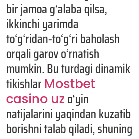
bir jamoa g‘alaba qilsa,
ikkinchi yarimda
to‘g‘ridan‑to‘g‘ri baholash
orqali garov o‘rnatish
mumkin. Bu turdagi dinamik
tikishlar
Mostbet
o‘yin
casino uz
natijalarini yaqindan kuzatib
borishni talab qiladi, shuning