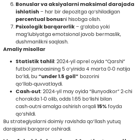
Bonuslar va aksiyalarni maksimal darajada
ishlatish
– har bir depozitga qo‘shiladigan
percentual bonus
ni hisobga olish.
Psixologik barqarorlik
– g‘alaba yoki
mag‘lubiyatga emotsional javob bermaslik,
dushmanlikni saqlash.
Amaliy misollar
Statistik tahlil
: 2024‑yil aprel oyida “Qarshi”
futbol jamoasining 5 o‘yinida 4 marta 0‑0 natija
bo‘ldi, bu
“under 1.5 goll”
bozorini
qo‘llab‑quvvatlaydi.
Cash‑out
: 2024‑yil may oyida “Bunyodkor” 2‑chi
chorakda 1‑0 olib, odds 1.65 bo‘lishi bilan
cash‑outni amalga oshirish orqali
15%
foyda
qo‘shildi.
Bu strategiyalarni doimiy ravishda qo‘llash yutuq
darajasini barqaror oshiradi.