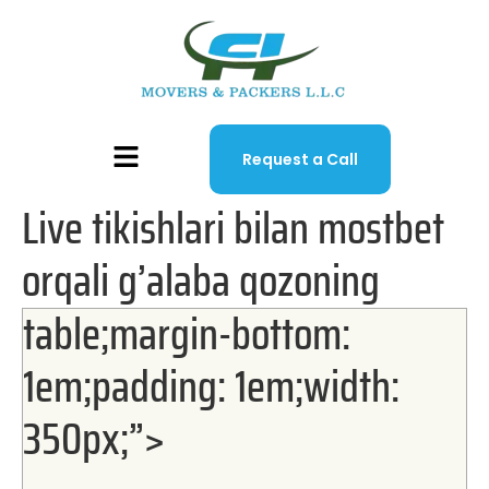
Request a Call
Live tikishlari bilan mostbet
orqali g’alaba qozoning
table;margin-bottom:
1em;padding: 1em;width:
350px;”>