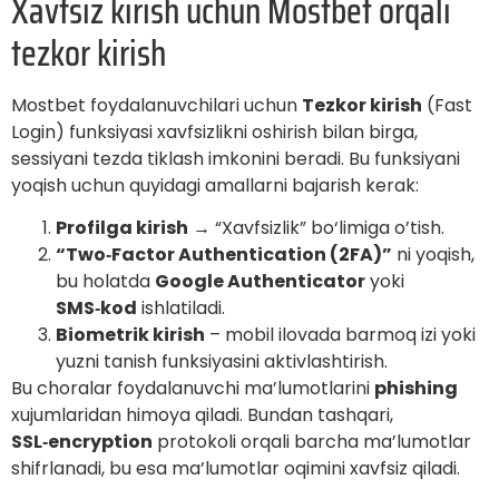
Xavfsiz kirish uchun Mostbet orqali
tezkor kirish
Mostbet foydalanuvchilari uchun
Tezkor kirish
(Fast
Login) funksiyasi xavfsizlikni oshirish bilan birga,
sessiyani tezda tiklash imkonini beradi. Bu funksiyani
yoqish uchun quyidagi amallarni bajarish kerak:
Profilga kirish
→ “Xavfsizlik” bo‘limiga o’tish.
“Two‑Factor Authentication (2FA)”
ni yoqish,
bu holatda
Google Authenticator
yoki
SMS‑kod
ishlatiladi.
Biometrik kirish
– mobil ilovada barmoq izi yoki
yuzni tanish funksiyasini aktivlashtirish.
Bu choralar foydalanuvchi ma’lumotlarini
phishing
xujumlaridan himoya qiladi. Bundan tashqari,
SSL‑encryption
protokoli orqali barcha ma’lumotlar
shifrlanadi, bu esa ma’lumotlar oqimini xavfsiz qiladi.