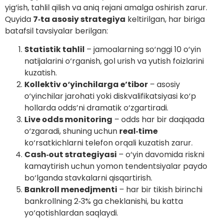
yig‘ish, tahlil qilish va aniq rejani amalga oshirish zarur.
Quyida
7‑ta asosiy strategiya
keltirilgan, har biriga
batafsil tavsiyalar berilgan:
Statistik tahlil
– jamoalarning so‘nggi 10 o‘yin
natijalarini o‘rganish, gol urish va yutish foizlarini
kuzatish.
Kollektiv o‘yinchilarga e’tibor
– asosiy
o‘yinchilar jarohati yoki diskvalifikatsiyasi ko‘p
hollarda odds’ni dramatik o‘zgartiradi.
Live odds monitoring
– odds har bir daqiqada
o‘zgaradi, shuning uchun
real‑time
ko‘rsatkichlarni telefon orqali kuzatish zarur.
Cash‑out strategiyasi
– o‘yin davomida riskni
kamaytirish uchun yomon tendentsiyalar paydo
bo‘lganda stavkalarni qisqartirish.
Bankroll menedjmenti
– har bir tikish birinchi
bankrollning 2‑3% ga cheklanishi, bu katta
yo‘qotishlardan saqlaydi.