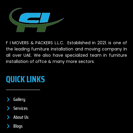
F I MOVERS & PACKERS L.L.C. Established in 2021. is one of
the leading furniture installation and moving company In
all over UAE. We also have specialized team in furniture
installation of offce & many more sectors.
QUICK LINKS
Gallery
Services
About Us
Blogs