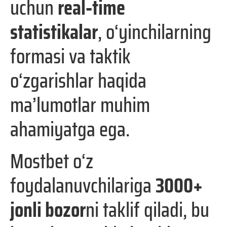
uchun
real‑time
statistikalar
, o‘yinchilarning
formasi va taktik
o‘zgarishlar haqida
ma’lumotlar muhim
ahamiyatga ega.
Mostbet o‘z
foydalanuvchilariga
3000+
jonli bozor
ni taklif qiladi, bu