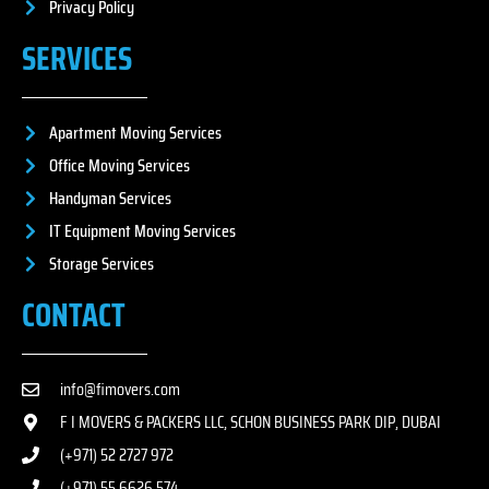
Privacy Policy
SERVICES
Apartment Moving Services
Office Moving Services
Handyman Services
IT Equipment Moving Services
Storage Services
CONTACT
info@fimovers.com
F I MOVERS & PACKERS LLC, SCHON BUSINESS PARK DIP, DUBAI
(+971) 52 2727 972
(+971) 55 6626 574