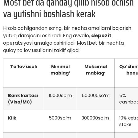
Most bet da qanday qilib hisob ochish
va yutishni boshlash kerak
Hisob ochilgandan so‘ng, bir necha amallarni bajarish
yutuq darajasini oshiradi. Eng avvalo,
depozit
operatsiyasi amalga oshiriladi. Mostbet bir nechta
qulay to‘lov usullarini taklif qiladi:
To‘lov usuli
Minimal
Maksimal
Qo‘shi
mablag‘
mablag‘
bonu
Bank kartasi
10000so‘m
500000so‘m
5%
(Visa/MC)
cashba
Klik
5000so‘m
300000so‘m
10% extr
stake