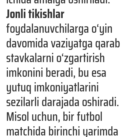
Jonli tikishlar
foydalanuvchilarga o‘yin
davomida vaziyatga qarab
stavkalarni o‘zgartirish
imkonini beradi, bu esa
yutuq imkoniyatlarini
sezilarli darajada oshiradi.
Misol uchun, bir futbol
matchida birinchi yarimda