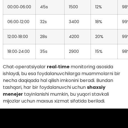
00:00‑06:00
45s
1500
12%
98
06:00‑12:00
32s
3400
18%
99
12:00‑18:00
28s
4200
20%
99
18:00‑24:00
35s
2900
15%
98
Chat‑operatsiyalar
real‑time
monitoring asosida
ishlaydi, bu esa foydalanuvchilarga muammolarni bir
necha daqiqada hal qilish imkonini beradi. Bundan
tashqari, har bir foydalanuvchi uchun
shaxsiy
menejer
tayinlanishi mumkin, bu yuqori stavkali
mijozlar uchun maxsus xizmat sifatida beriladi.