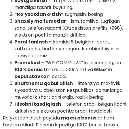
Saytga kirish
–
https://mostbet.com/uz
manziliga tashrif buyuring.
“Ro‘yxatdan o‘tish”
tugmasini bosing.
Shaxsiy ma’lumotlar
– ism, familiya, tug‘ilgan
sana, telefon raqami (O‘zbekiston prefiks +998),
elektron pochta manzili kiritiladi.
Parol tanlash
– kamida 8 belgidan iborat,
katta‑kichik harflar va raqam kombinatsiyasini
tavsiya qilamiz.
Promokod
– “WELCOME2024” kodini kiriting, bu
100% bonus
(maks. 10000so‘m) va
50so‘m
bepul stavka
ni beradi.
Shartnoma qabul qilish
– litsenziya, maxfiylik
siyosati va O‘zbekiston Respublikasi qonunlariga
muvofiqlik shartlarini o‘qib, rozilik bering.
Hisobni tasdiqlash
– telefon orqali kelgan kodni
kiritish va elektron pochta orqali tasdiqlash.
Ro‘yxatdan o‘tish paytida
maxsus bonus
lar ham
taqdim etiladi. Birinchi depozitga 100% bonus (maks.