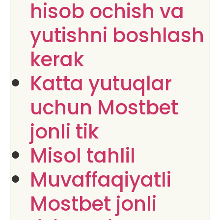
hisob ochish va
yutishni boshlash
kerak
Katta yutuqlar
uchun Mostbet
jonli tik
Misol tahlil
Muvaffaqiyatli
Mostbet jonli