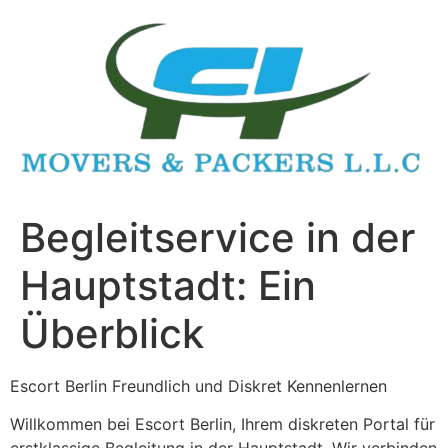
Skip
to
content
Begleitservice in der
Hauptstadt: Ein
Überblick
Escort Berlin Freundlich und Diskret Kennenlernen
Willkommen bei Escort Berlin, Ihrem diskreten Portal für
erstklassige Begleitung in der Hauptstadt. Wir verbinden