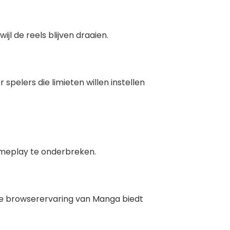
l de reels blijven draaien.
pelers die limieten willen instellen
ameplay te onderbreken.
de browserervaring van Manga biedt