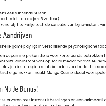
dens een winnende streak.
voorbeeld stop als je €5 verliest).
nd blijft terwijl je toch de sensatie van bijna-instant win
es Aandrijven
nelle gameplay ligt in verschillende psychologische fact
ken dopamine‑pieken die je voor korte bursts betrokken 
nshots van instant wins op social media voordat ze verd
lt vijf minuten spinnen als beloning zonder dat het store
tische gemakken maakt Manga Casino ideaal voor spelers
m Nu Je Bonus!
te ervaren met instant uitbetalingen en een anime‑stijl di
omstbonus en begin meteen met spinnen!