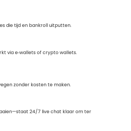
s die tijd en bankroll uitputten.
 via e‑wallets of crypto wallets.
ewegen zonder kosten te maken.
raaien—staat 24/7 live chat klaar om ter