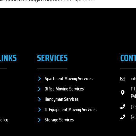
LINKS
SERVICES
CON
Apartment Moving Services
in
Office Moving Services
F 
PA
Handyman Services
(+9
IT Equipment Moving Services
(+
olicy
Storage Services