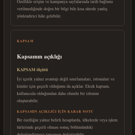
Özellikle erişim ve kampanya sayfalarında tarih bağlamı
verilmediğinde doğru bir bilgi bile kısa sürede yanlış
yönlendirici hâle gelebilir.
KAPSAM
Kapsamın açıklığı
KAPSAM ölçütü
İyi içerik yalnız avantajı değil sınırlamaları, istisnaları ve
kimler için geçerli olduğunu da açıklar. Eksik kapsam,
kullanıcıda olduğundan daha olumlu bir izlenim
oluşturabilir.
KAPSAMIN AÇIKLIĞI IÇIN KARAR NOTU
Bir özelliğin yalnız belirli hesaplarda, ülkelerde veya işlem
türlerinde geçerli olması sonuç bölümündeki
değerlendirmeyi tamamen değiştirebilir.