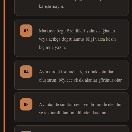
karıştırmayın.
03
Markaya özgü özellikleri yalnız sağlanan
veya açıkça doğrulanmış bilgi varsa kesin
biçimde yazın.
04
Aynı türdeki sonuçlar için ortak sütunlar
oluşturun; böylece eksik alanlar görünür olur.
05
Avantaj ile sınırlamayı aynı bölümde ele alın
ve tek taraflı tanıtım dilinden kaçının.