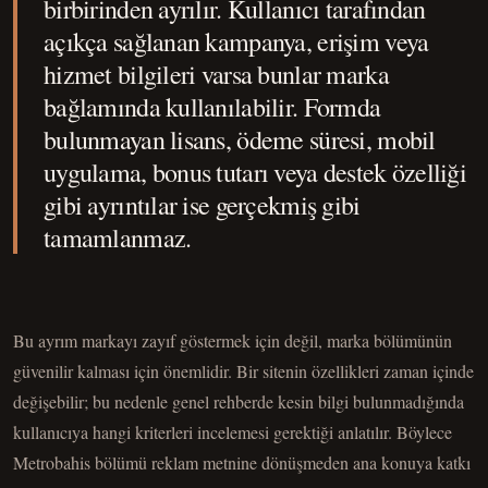
birbirinden ayrılır. Kullanıcı tarafından
açıkça sağlanan kampanya, erişim veya
hizmet bilgileri varsa bunlar marka
bağlamında kullanılabilir. Formda
bulunmayan lisans, ödeme süresi, mobil
uygulama, bonus tutarı veya destek özelliği
gibi ayrıntılar ise gerçekmiş gibi
tamamlanmaz.
Bu ayrım markayı zayıf göstermek için değil, marka bölümünün
güvenilir kalması için önemlidir. Bir sitenin özellikleri zaman içinde
değişebilir; bu nedenle genel rehberde kesin bilgi bulunmadığında
kullanıcıya hangi kriterleri incelemesi gerektiği anlatılır. Böylece
Metrobahis bölümü reklam metnine dönüşmeden ana konuya katkı