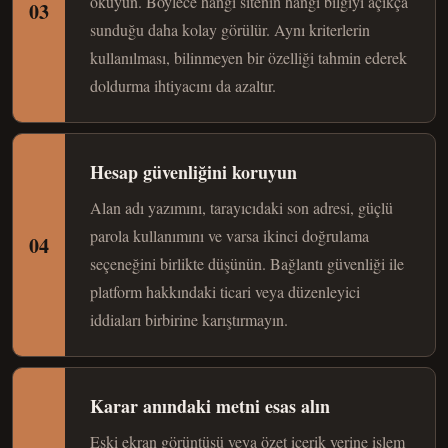
okuyun. Böylece hangi sitenin hangi bilgiyi açıkça
03
sunduğu daha kolay görülür. Aynı kriterlerin
kullanılması, bilinmeyen bir özelliği tahmin ederek
doldurma ihtiyacını da azaltır.
Hesap güvenliğini koruyun
Alan adı yazımını, tarayıcıdaki son adresi, güçlü
parola kullanımını ve varsa ikinci doğrulama
04
seçeneğini birlikte düşünün. Bağlantı güvenliği ile
platform hakkındaki ticari veya düzenleyici
iddiaları birbirine karıştırmayın.
Karar anındaki metni esas alın
Eski ekran görüntüsü veya özet içerik yerine işlem