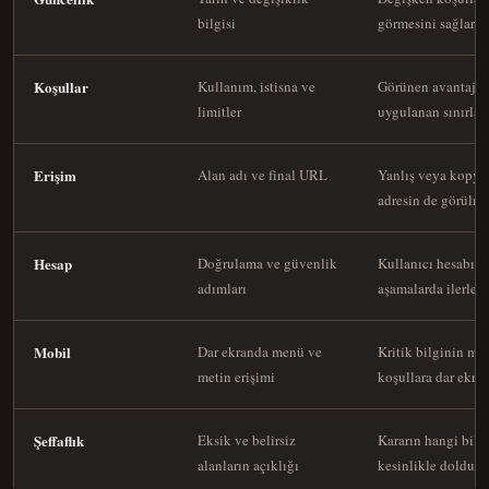
bilgisi
görmesini sağlar.
Koşullar
Kullanım, istisna ve
Görünen avantajın 
limitler
uygulanan sınırları
Erişim
Alan adı ve final URL
Yanlış veya kopya b
adresin de görülmes
Hesap
Doğrulama ve güvenlik
Kullanıcı hesabını
adımları
aşamalarda ilerledi
Mobil
Dar ekranda menü ve
Kritik bilginin mo
metin erişimi
koşullara dar ekran
Şeffaflık
Eksik ve belirsiz
Kararın hangi bilgi
alanların açıklığı
kesinlikle dolduru