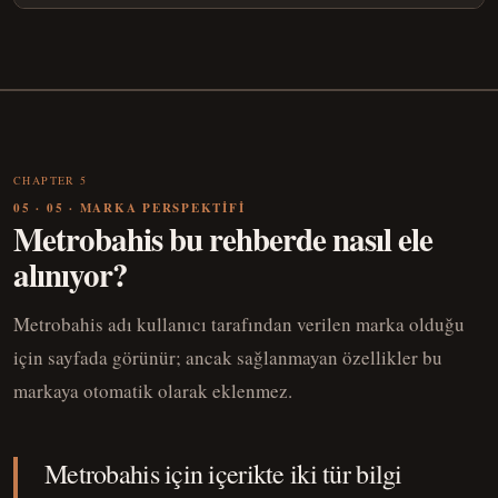
05 · 05 · MARKA PERSPEKTIFI
Metrobahis bu rehberde nasıl ele
alınıyor?
Metrobahis adı kullanıcı tarafından verilen marka olduğu
için sayfada görünür; ancak sağlanmayan özellikler bu
markaya otomatik olarak eklenmez.
Metrobahis için içerikte iki tür bilgi