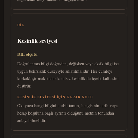
DİL
Kesinlik seviyesi
DİL ölçütü
Doğrulanmış bilgi doğrudan, değişken veya eksik bilgi ise
uygun belirsizlik düzeyiyle anlatılmalıdır. Her cümleyi
korkaklaştırmak kadar kanıtsız kesinlik de içerik kalitesini
düşürür.
KESINLIK SEVIYESI IÇIN KARAR NOTU
Okuyucu hangi bilginin sabit tanım, hangisinin tarih veya
hesap koşuluna bağlı ayrıntı olduğunu metnin tonundan
anlayabilmelidir.