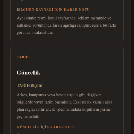
BILGININ KAYNAĞI IÇIN KARAR NOTU
Aynı cümle resmî koşul sayfasında, reklam metninde ve
kullanıcı yorumunda farklı ağırlığa sahiptir; içerik bu farkı
görünür bırakmalıdır.
TARİH
Güncellik
TARİH ölçütü
Adres, kampanya veya hesap koşulu gibi değişken
bilgilerde yayın tarihi önemlidir. Eski içerik yararlı arka
plan sağlayabilir ancak işlem anındaki koşulların yerine
geçmemelidir.
GÜNCELLIK IÇIN KARAR NOTU