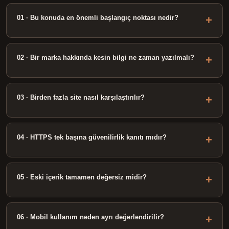
01 · Bu konuda en önemli başlangıç noktası nedir?
+
Önce arama niyetini ve değişebilen bilgi alanlarını ayırın.
02 · Bir marka hakkında kesin bilgi ne zaman yazılmalı?
+
Böylece hangi bilgilerin genel açıklama, hangilerinin güncel
kaynak gerektirdiği anlaşılır.
Bilgi kullanıcı tarafından açıkça sağlanmışsa veya güvenilir
03 · Birden fazla site nasıl karşılaştırılır?
+
bir kaynakla doğrulanmışsa doğrudan yazılabilir. Aksi
durumda özellik uydurmak yerine değerlendirme kriteri
Her site için aynı başlıkları kullanın: kaynak, tarih, koşullar,
anlatılmalıdır.
04 · HTTPS tek başına güvenilirlik kanıtı mıdır?
+
erişim, hesap, mobil kullanım ve şeffaflık. Bu yöntem
karşılaştırmayı daha tutarlı yapar.
Hayır. HTTPS bağlantının şifrelendiğini gösterir; platformun
05 · Eski içerik tamamen değersiz midir?
+
ticari güvenilirliği, lisansı veya işlem kalitesi hakkında tek
başına sonuç vermez.
Hayır. Temel kavramlar için yararlı olabilir, ancak adres ve
06 · Mobil kullanım neden ayrı değerlendirilir?
+
kampanya gibi değişken bilgilerde karar anındaki güncel