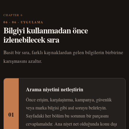
06 · 06 · UYGULAMA
Bilgiyi kullanmadan önce
izlenebilecek sıra
Basit bir sıra, farklı kaynaklardan gelen bilgilerin birbirine
karışmasını azaltır.
Arama niyetini netleştirin
Önce erişim, karşılaştırma, kampanya, güvenlik
veya marka bilgisi gibi asıl soruyu belirleyin.
01
Sayfadaki her bölüm bu sorunun bir parçasını
cevaplamalıdır. Ana niyet net olduğunda konu dışı