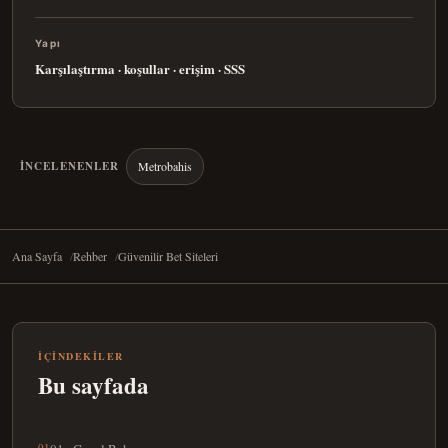
Yapı
Karşılaştırma · koşullar · erişim · SSS
İNCELENENLER
Metrobahis
Ana Sayfa
Rehber
Güvenilir Bet Siteleri
İÇİNDEKİLER
Bu sayfada
01