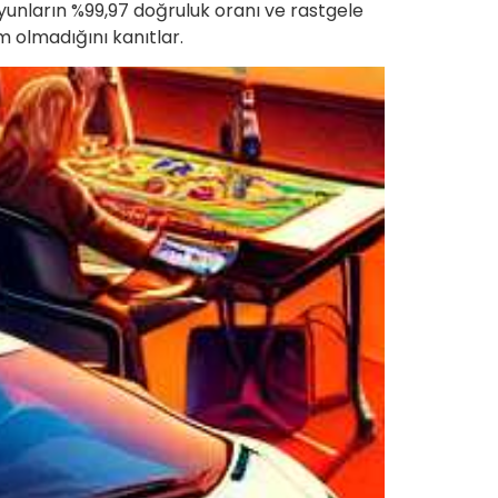
unların %99,97 doğruluk oranı ve rastgele
tem olmadığını kanıtlar.