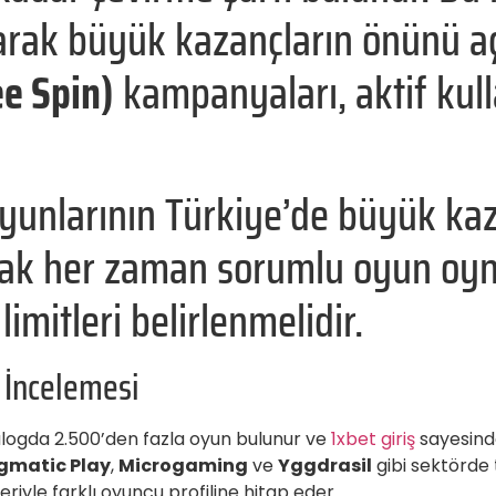
tarak büyük kazançların önünü aç
ee Spin)
kampanyaları, aktif kull
 oyunlarının Türkiye’de büyük kaz
cak her zaman sorumlu oyun oyn
imitleri belirlenmelidir.
ı İncelemesi
talogda 2.500’den fazla oyun bulunur ve
1xbet giriş
sayesinde
gmatic Play
,
Microgaming
ve
Yggdrasil
gibi sektörde t
leriyle farklı oyuncu profiline hitap eder.