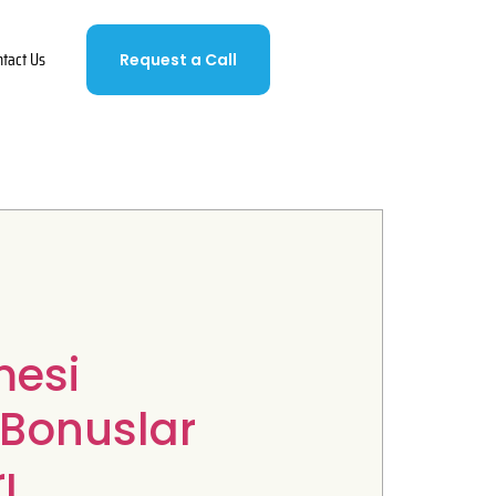
ntact Us
Request a Call
mesi
 Bonuslar
ı