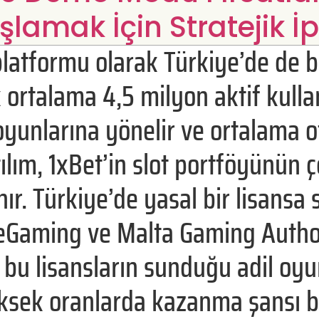
amak İçin Stratejik İp
platformu olarak Türkiye’de de b
k ortalama 4,5 milyon aktif kulla
t oyunlarına yönelir ve ortalama 
lım, 1xBet’in slot portföyünün çe
r. Türkiye’de yasal bir lisansa
eGaming ve Malta Gaming Authori
r, bu lisansların sunduğu adil oyu
üksek oranlarda kazanma şansı b