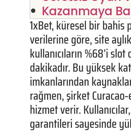
Kazanmaya Başl
1xBet, küresel bir bahis 
verilerine göre, site aylı
kullanıcıların %68’i slo
dakikadır. Bu yüksek katı
imkanlarından kaynaklanı
rağmen, şirket Curacao‑
hizmet verir. Kullanıcıla
garantileri sayesinde y