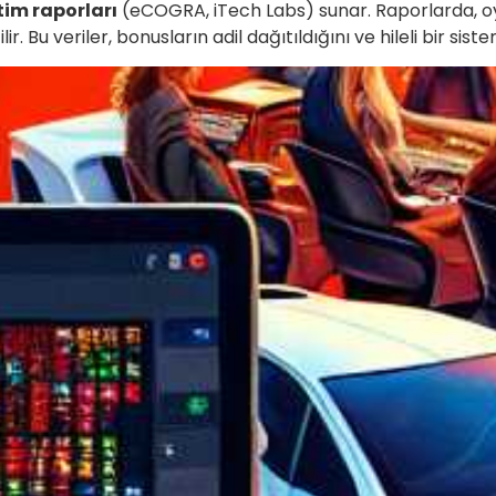
tim raporları
(eCOGRA, iTech Labs) sunar. Raporlarda, oy
ir. Bu veriler, bonusların adil dağıtıldığını ve hileli bir sis