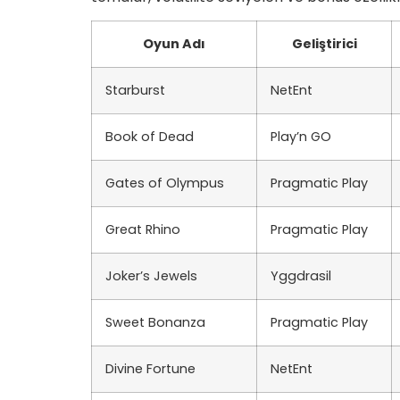
Oyun Adı
Geliştirici
Starburst
NetEnt
Book of Dead
Play’n GO
Gates of Olympus
Pragmatic Play
Great Rhino
Pragmatic Play
Joker’s Jewels
Yggdrasil
Sweet Bonanza
Pragmatic Play
Divine Fortune
NetEnt