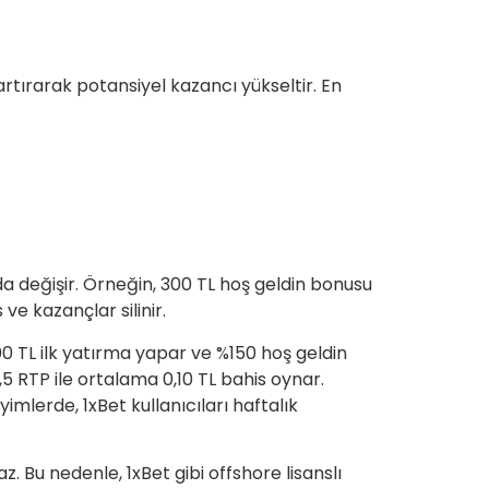
artırarak potansiyel kazancı yükseltir. En
a değişir. Örneğin, 300 TL hoş geldin bonusu
e kazançlar silinir.
0 TL ilk yatırma yapar ve %150 hoş geldin
 RTP ile ortalama 0,10 TL bahis oynar.
lerde, 1xBet kullanıcıları haftalık
. Bu nedenle, 1xBet gibi offshore lisanslı