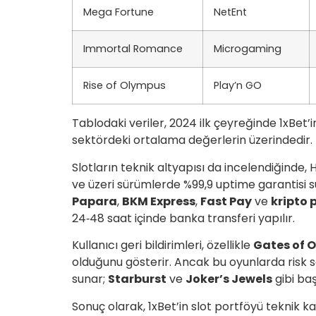
Mega Fortune
NetEnt
Immortal Romance
Microgaming
Rise of Olympus
Play’n GO
Tablodaki veriler, 2024 ilk çeyreğinde 1xBet’in
sektördeki ortalama değerlerin üzerindedir.
Slotların teknik altyapısı da incelendiğinde,
ve üzeri sürümlerde %99,9 uptime garantisi s
Papara
,
BKM Express
,
Fast Pay
ve
kripto 
24‑48 saat içinde banka transferi yapılır.
Kullanıcı geri bildirimleri, özellikle
Gates of 
olduğunu gösterir. Ancak bu oyunlarda risk s
sunar;
Starburst
ve
Joker’s Jewels
gibi baş
Sonuç olarak, 1xBet’in slot portföyü teknik ka