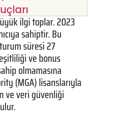
uçları
üyük ilgi toplar. 2023
nıcıya sahiptir. Bu
oturum süresi 27
şitliliği ve bonus
 sahip olmamasına
ty (MGA) lisanslarıyla
n ve veri güvenliği
ulur.