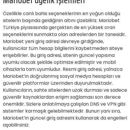
Özellikle canlı bahis seçeneklerinin en yoğun olduğu
sitelerin başında geldiğinin altını çizebiliriz. Mariobet
Türkiye piyasasında gerçekten de en yüksek oran
seçeneklerini sunmakta olan adreslerden bir tanesidir.
Mariobet yeni giriş adresi devreye girdiğinde,
kullanıcılar tüm hesap bilgilerini kaybetmeden siteye
erişebilirler. Bu giriş adresi, sitenin güncel yapısına
uyumlu olacak şekilde optimize edilmiştir ve mobil
cihazlarla tam uyumludur. Resmi giriş adresi, yalnızca
Mariobet’in doğrulanmış sosyal medya hesapları ve
güvenilir platformlar üzerinden duyurulmaktadır.
Kullanıcıların, sahte sitelerden uzak durması ve sadece
güvenilir kaynaklardan erişim sağlaması son derece
önemlidir. Sizlere anlatılmaya çalışılan DNS ve VPN gibi
sistemler karmaşık gelebilmektedir. Bunun yanı sıra,
Mariobet’in güncel giriş adresini kullanarak da engelleri
aşabilirsiniz.