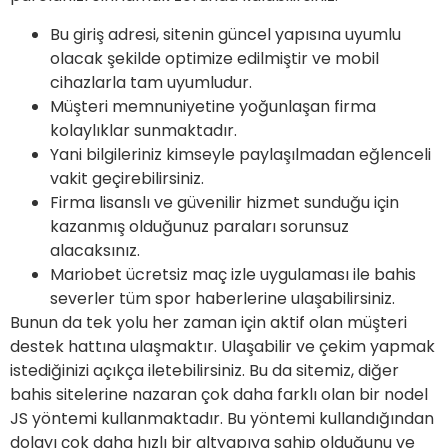
Bu giriş adresi, sitenin güncel yapısına uyumlu
olacak şekilde optimize edilmiştir ve mobil
cihazlarla tam uyumludur.
Müşteri memnuniyetine yoğunlaşan firma
kolaylıklar sunmaktadır.
Yani bilgileriniz kimseyle paylaşılmadan eğlenceli
vakit geçirebilirsiniz.
Firma lisanslı ve güvenilir hizmet sunduğu için
kazanmış olduğunuz paraları sorunsuz
alacaksınız.
Mariobet ücretsiz maç izle uygulaması ile bahis
severler tüm spor haberlerine ulaşabilirsiniz.
Bunun da tek yolu her zaman için aktif olan müşteri
destek hattına ulaşmaktır. Ulaşabilir ve çekim yapmak
istediğinizi açıkça iletebilirsiniz. Bu da sitemiz, diğer
bahis sitelerine nazaran çok daha farklı olan bir nodel
JS yöntemi kullanmaktadır. Bu yöntemi kullandığından
dolayı çok daha hızlı bir altyapıya sahip olduğunu ve