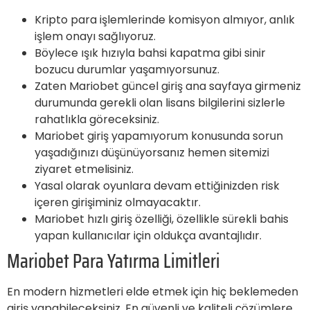
Kripto para işlemlerinde komisyon almıyor, anlık
işlem onayı sağlıyoruz.
Böylece ışık hızıyla bahsi kapatma gibi sinir
bozucu durumlar yaşamıyorsunuz.
Zaten Mariobet güncel giriş ana sayfaya girmeniz
durumunda gerekli olan lisans bilgilerini sizlerle
rahatlıkla göreceksiniz.
Mariobet giriş yapamıyorum konusunda sorun
yaşadığınızı düşünüyorsanız hemen sitemizi
ziyaret etmelisiniz.
Yasal olarak oyunlara devam ettiğinizden risk
içeren girişiminiz olmayacaktır.
Mariobet hızlı giriş özelliği, özellikle sürekli bahis
yapan kullanıcılar için oldukça avantajlıdır.
Mariobet Para Yatırma Limitleri
En modern hizmetleri elde etmek için hiç beklemeden
giriş yapabileceksiniz. En güvenli ve kaliteli çözümlere