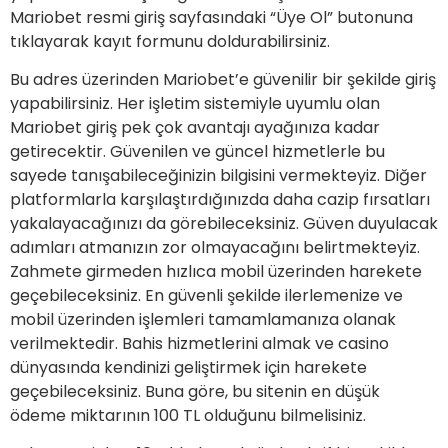
Mariobet resmi giriş sayfasındaki “Üye Ol” butonuna
tıklayarak kayıt formunu doldurabilirsiniz.
Bu adres üzerinden Mariobet’e güvenilir bir şekilde giriş
yapabilirsiniz. Her işletim sistemiyle uyumlu olan
Mariobet giriş pek çok avantajı ayağınıza kadar
getirecektir. Güvenilen ve güncel hizmetlerle bu
sayede tanışabileceğinizin bilgisini vermekteyiz. Diğer
platformlarla karşılaştırdığınızda daha cazip fırsatları
yakalayacağınızı da görebileceksiniz. Güven duyulacak
adımları atmanızın zor olmayacağını belirtmekteyiz.
Zahmete girmeden hızlıca mobil üzerinden harekete
geçebileceksiniz. En güvenli şekilde ilerlemenize ve
mobil üzerinden işlemleri tamamlamanıza olanak
verilmektedir. Bahis hizmetlerini almak ve casino
dünyasında kendinizi geliştirmek için harekete
geçebileceksiniz. Buna göre, bu sitenin en düşük
ödeme miktarının 100 TL olduğunu bilmelisiniz.