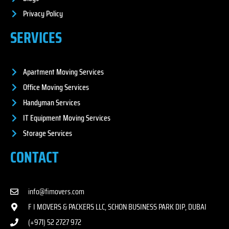
Privacy Policy
SERVICES
Apartment Moving Services
Office Moving Services
Handyman Services
IT Equipment Moving Services
Storage Services
CONTACT
info@fimovers.com
F I MOVERS & PACKERS LLC, SCHON BUSINESS PARK DIP, DUBAI
(+971) 52 2727 972