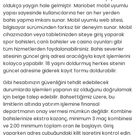
oldukça yaygın hale gelmiştir. Mariobet mobil uyumlu
yapısı sayesinde kullanıcılarına her an her yerden
bahis yapma imkanı sunar. Mobil uyumlu web sitesi,
bilgisayar sürümünden farksız bir deneyim sunar. Mobil
cihazınızdan veya tabletinizden siteye giriş yaparak
spor bahisleri, canlı bahisler ve casino oyunları gibi
tüm hizmetlerden faydalanabilirsiniz. Bahis severler
sitesinin güncel giriş adresi aracılığıyla kayıt işlemlerini
kolayca yapabilir. 18 yaşını doldurmuş herkes sitenin
güncel adresine giderek kayıt formu doldurabilir.
Gibi hesabınızın güvenliğini tehdit edebilecek
durumlarda işlemleri yapanın siz olduğunu doğrulamak
için belge talep edebilir. Bahsettiğimiz üzere, bu
limitlerin altında yatırım işlemine finansal
departmanın onay vermesi mümkün değildir. Kombine
bahislerinize ekstra kazanç, minimum 3 maç kombinesi
ve 2.00 minimum toplam oran ile başlayın. Giriş
yaparken adres çubuğundaki kilit işaretini kontrol edin.