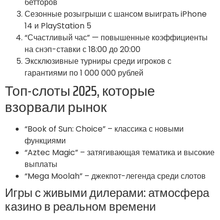
бетторов
Сезонные розыгрыши с шансом выиграть iPhone
14 и PlayStation 5
“Счастливый час” — повышенные коэффициенты
на снэп-ставки с 18:00 до 20:00
Эксклюзивные турниры среди игроков с
гарантиями по 1 000 000 рублей
Топ-слоты 2025, которые
взорвали рынок
“Book of Sun: Choice” – классика с новыми
функциями
“Aztec Magic” – затягивающая тематика и высокие
выплаты
“Mega Moolah” – джекпот-легенда среди слотов
Игры с живыми дилерами: атмосфера
казино в реальном времени