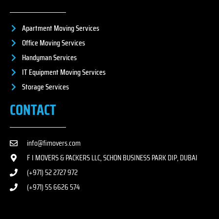
Apartment Moving Services
Office Moving Services
Handyman Services
IT Equipment Moving Services
Storage Services
CONTACT
info@fimovers.com
F I MOVERS & PACKERS LLC, SCHON BUSINESS PARK DIP, DUBAI
(+971) 52 2727 972
(+971) 55 6626 574