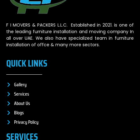
F I MOVERS & PACKERS L.L.C. Established in 2021. is one of
the leading furniture installation and moving company In
all over UAE. We also have specialized team in furniture
installation of offce & many more sectors.
QUICK LINKS
Gallery
Services
About Us
Blogs
Privacy Policy
SERVICES