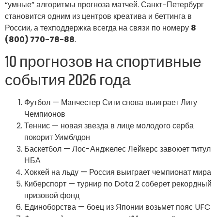
“умные” алгоритмы прогноза матчей. Санкт-Петербург
становится одним из центров креатива и беттинга в
России, а техподдержка всегда на связи по номеру
8
(800) 770-78-88
.
10 прогнозов на спортивные
события 2026 года
Футбол — Манчестер Сити снова выиграет Лигу
Чемпионов
Теннис — новая звезда в лице молодого серба
покорит Уимблдон
Баскетбол — Лос-Анджелес Лейкерс завоюет титул
НБА
Хоккей на льду — Россия выиграет чемпионат мира
Киберспорт — турнир по Dota 2 соберет рекордный
призовой фонд
Единоборства — боец из Японии возьмет пояс UFC