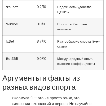
Фонбет
9.2/10
Надежность, удобство
ЦУПИС
Winline
8.8/10
Простота, быстрые
выплаты
1xBet
8.7/10
Разнообразие спорта, live-
ставки
Bet365
9.0/10
Международный опыт,
высокие коэффициенты
Аргументы и факты из
разных видов спорта
«Формула-1 — это не просто гонки, это
симфония технологий и нервов. Не случайно