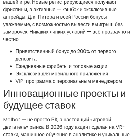
вашей игре. Новые регистрирующиеся получают
фриспины, а активные — кэшбэк и эксклюзивные
апгрейды. Для Питера и всей России бонусы
уважаемые, с возможностью вывести выигрыш без
заморочек. Никаких липких условий — всё прозрачно и
честно.
Приветственный бонус до 200% от первого
депозита
Ежедневные фрибеты и топовые акции
Эксклюзив для мобильного приложения
VIP-программа с персональным менеджером
Инновационные проекты и
будущее ставок
Melbet — не просто БК, а настоящий «игровой
двигатель» рынка. В 2026 году акцент сделан на VR-
ставки, машинное обучение в аналитике и уникальные