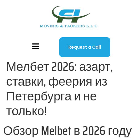
Request a Call
Мелбет 2026: азарт,
ставки, феерия из
Петербурга и не
только!
Обзор Melbet в 2026 году