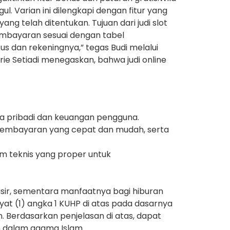
 Varian ini dilengkapi dengan fitur yang
elah ditentukan. Tujuan dari judi slot
embayaran sesuai dengan tabel
us dan rekeningnya,” tegas Budi melalui
ie Setiadi menegaskan, bahwa judi online
ata pribadi dan keuangan pengguna.
pembayaran yang cepat dan mudah, serta
tim teknis yang proper untuk
isir, sementara manfaatnya bagi hiburan
yat (1) angka 1 KUHP di atas pada dasarnya
Berdasarkan penjelasan di atas, dapat
m dalam agama Islam.