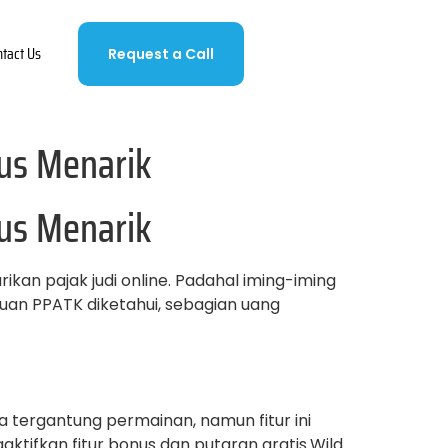
ntact Us
Request a Call
nus Menarik
nus Menarik
kan pajak judi online. Padahal iming-iming
muan PPATK diketahui, sebagian uang
 tergantung permainan, namun fitur ini
tifkan fitur bonus dan putaran gratis.Wild