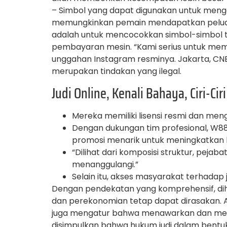
– Simbol yang dapat digunakan untuk mengga
memungkinkan pemain mendapatkan peluang 
adalah untuk mencocokkan simbol-simbol t
pembayaran mesin. “Kami serius untuk member
unggahan Instagram resminya. Jakarta, CNBC
merupakan tindakan yang ilegal.
Judi Online, Kenali Bahaya, Ciri-
Mereka memiliki lisensi resmi dan men
Dengan dukungan tim profesional, W8
promosi menarik untuk meningkatkan
“Dilihat dari komposisi struktur, peja
menanggulangi.”
Selain itu, akses masyarakat terhadap
Dengan pendekatan yang komprehensif, diha
dan perekonomian tetap dapat dirasakan. Ad
juga mengatur bahwa menawarkan dan membe
disimpulkan bahwa hukum judi dalam bentu