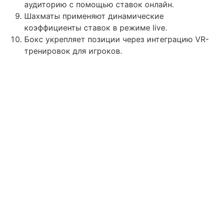
аудиторию с помощью ставок онлайн.
Шахматы применяют динамические
коэффициенты ставок в режиме live.
Бокс укрепляет позиции через интеграцию VR-
тренировок для игроков.