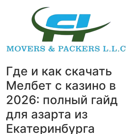
Skip
to
content
Где и как скачать
Мелбет с казино в
2026: полный гайд
для азарта из
Екатеринбурга