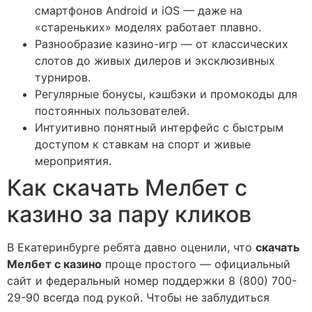
смартфонов Android и iOS — даже на
«стареньких» моделях работает плавно.
Разнообразие казино-игр — от классических
слотов до живых дилеров и эксклюзивных
турниров.
Регулярные бонусы, кэшбэки и промокоды для
постоянных пользователей.
Интуитивно понятный интерфейс с быстрым
доступом к ставкам на спорт и живые
мероприятия.
Как скачать Мелбет с
казино за пару кликов
В Екатеринбурге ребята давно оценили, что
скачать
Мелбет с казино
проще простого — официальный
сайт и федеральный номер поддержки 8 (800) 700-
29-90 всегда под рукой. Чтобы не заблудиться