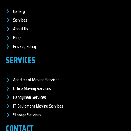
Gallery
Services
About Us
Blogs
Privacy Policy
SERVICES
Apartment Moving Services
Office Moving Services
Handyman Services
IT Equipment Moving Services
Storage Services
CONTACT