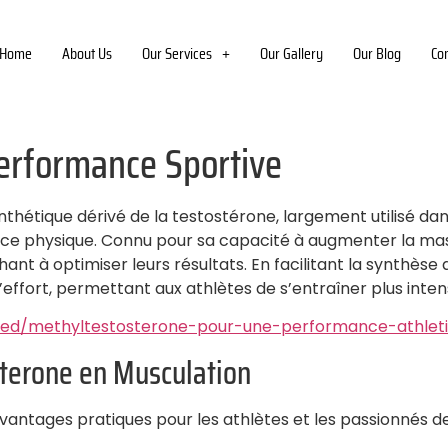
Home
About Us
Our Services
Our Gallery
Our Blog
Co
erformance Sportive
hétique dérivé de la testostérone, largement utilisé dan
nce physique. Connu pour sa capacité à augmenter la mass
hant à optimiser leurs résultats. En facilitant la synthès
’effort, permettant aux athlètes de s’entraîner plus in
zed/methyltestosterone-pour-une-performance-athlet
sterone en Musculation
antages pratiques pour les athlètes et les passionnés de