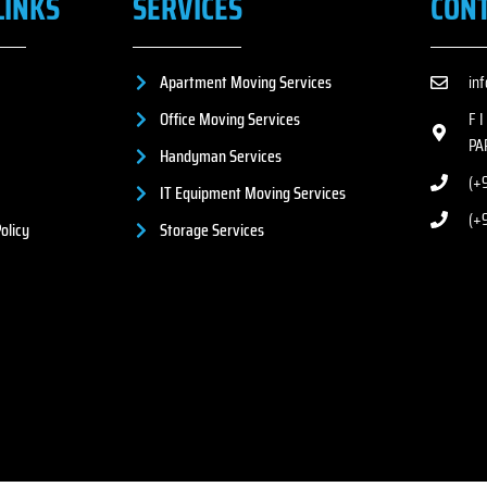
LINKS
SERVICES
CON
Apartment Moving Services
in
Office Moving Services
F 
PA
Handyman Services
(+9
IT Equipment Moving Services
(+
olicy
Storage Services