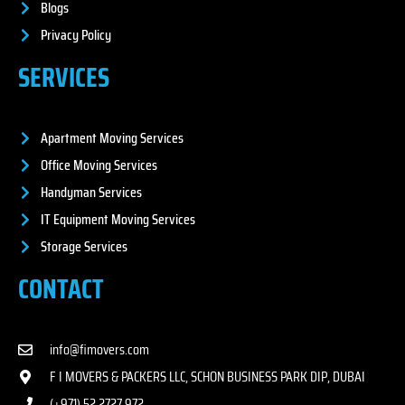
Blogs
Privacy Policy
SERVICES
Apartment Moving Services
Office Moving Services
Handyman Services
IT Equipment Moving Services
Storage Services
CONTACT
info@fimovers.com
F I MOVERS & PACKERS LLC, SCHON BUSINESS PARK DIP, DUBAI
(+971) 52 2727 972