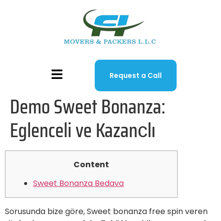
Request a Call
Demo Sweet Bonanza:
Eglenceli ve Kazanсlı
Content
Sweet Bonanza Bedava
Sorusunda bize göre, Sweet bonanza free spin veren