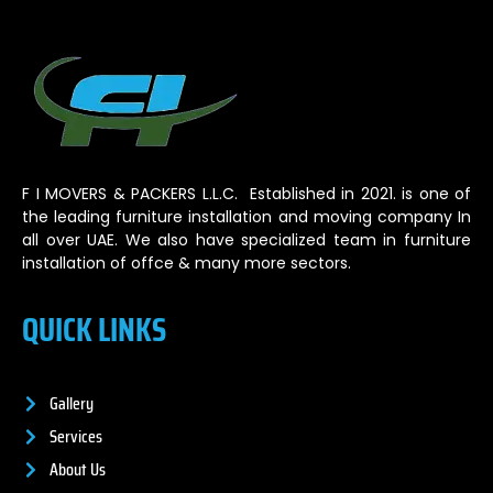
F I MOVERS & PACKERS L.L.C. Established in 2021. is one of
the leading furniture installation and moving company In
all over UAE. We also have specialized team in furniture
installation of offce & many more sectors.
QUICK LINKS
Gallery
Services
About Us