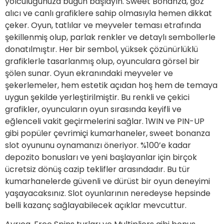
yolculuğunuza bugün başlayın. Sweet Bonanza, göz
alıcı ve canlı grafiklere sahip olmasıyla hemen dikkat
çeker. Oyun, tatlılar ve meyveler teması etrafında
şekillenmiş olup, parlak renkler ve detaylı sembollerle
donatılmıştır. Her bir sembol, yüksek çözünürlüklü
grafiklerle tasarlanmış olup, oyunculara görsel bir
şölen sunar. Oyun ekranındaki meyveler ve
şekerlemeler, hem estetik açıdan hoş hem de temaya
uygun şekilde yerleştirilmiştir. Bu renkli ve çekici
grafikler, oyuncuların oyun sırasında keyifli ve
eğlenceli vakit geçirmelerini sağlar. 1WIN ve PIN-UP
gibi popüler çevrimiçi kumarhaneler, sweet bonanza
slot oyununu oynamanızı öneriyor. %100’e kadar
depozito bonusları ve yeni başlayanlar için birçok
ücretsiz dönüş cazip teklifler arasındadır. Bu tür
kumarhanelerde güvenli ve dürüst bir oyun deneyimi
yaşayacaksınız. Slot oyunlarının neredeyse hepsinde
belli kazanç sağlayabilecek açıklar mevcuttur.