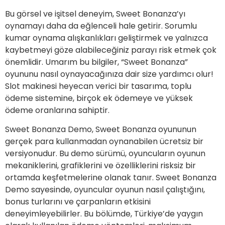
Bu görsel ve işitsel deneyim, Sweet Bonanza’yı
oynamayı daha da eğlenceli hale getirir. Sorumlu
kumar oynama alışkanlıkları geliştirmek ve yalnızca
kaybetmeyi göze alabileceğiniz parayı risk etmek çok
önemlidir. Umarım bu bilgiler, “Sweet Bonanza”
oyununu nasıl oynayacağınıza dair size yardımcı olur!
Slot makinesi heyecan verici bir tasarıma, toplu
ödeme sistemine, birçok ek ödemeye ve yüksek
ödeme oranlarına sahiptir.
Sweet Bonanza Demo, Sweet Bonanza oyununun
gerçek para kullanmadan oynanabilen ücretsiz bir
versiyonudur. Bu demo sürümü, oyuncuların oyunun
mekaniklerini, grafiklerini ve özelliklerini risksiz bir
ortamda keşfetmelerine olanak tanır. Sweet Bonanza
Demo sayesinde, oyuncular oyunun nasıl çalıştığını,
bonus turlarını ve çarpanların etkisini
deneyimleyebilirler. Bu bölümde, Türkiye’de yaygın