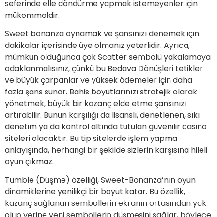
seferinde elle döndürme yapmak istemeyenler için
mükemmeldir.
Sweet bonanza oynamak ve şansınızı denemek için
dakikalar içerisinde üye olmanız yeterlidir. Ayrıca,
mümkün olduğunca çok Scatter sembolü yakalamaya
odaklanmalısınız, çünkü bu Bedava Dönüşleri tetikler
ve büyük çarpanlar ve yüksek ödemeler için daha
fazla şans sunar. Bahis boyutlarınızı stratejik olarak
yönetmek, büyük bir kazanç elde etme şansınızı
artırabilir. Bunun karşılığı da lisanslı, denetlenen, sıkı
denetim ya da kontrol altında tutulan güvenilir casino
siteleri olacaktır. Bu tip sitelerde işlem yapma
anlayışında, herhangi bir şekilde sizlerin karşısına hileli
oyun çıkmaz.
Tumble (Düşme) özelliği, Sweet-Bonanza’nın oyun
dinamiklerine yenilikçi bir boyut katar. Bu özellik,
kazanç sağlanan sembollerin ekranın ortasından yok
olup yerine yeni sembollerin düşmesini sağlar, böylece