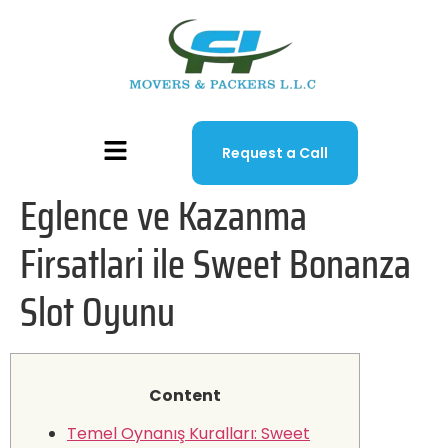
Request a Call
Eglence ve Kazanma
Firsatlari ile Sweet Bonanza
Slot Oyunu
Content
Temel Oynanış Kuralları: Sweet