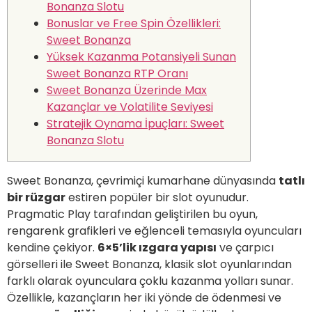
Bonanza Slotu
Bonuslar ve Free Spin Özellikleri:
Sweet Bonanza
Yüksek Kazanma Potansiyeli Sunan
Sweet Bonanza RTP Oranı
Sweet Bonanza Üzerinde Max
Kazançlar ve Volatilite Seviyesi
Stratejik Oynama İpuçları: Sweet
Bonanza Slotu
Sweet Bonanza, çevrimiçi kumarhane dünyasında
tatlı
bir rüzgar
estiren popüler bir slot oyunudur.
Pragmatic Play tarafından geliştirilen bu oyun,
rengarenk grafikleri ve eğlenceli temasıyla oyuncuları
kendine çekiyor.
6×5’lik ızgara yapısı
ve çarpıcı
görselleri ile Sweet Bonanza, klasik slot oyunlarından
farklı olarak oyunculara çoklu kazanma yolları sunar.
Özellikle, kazançların her iki yönde de ödenmesi ve