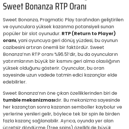
Sweet Bonanza RTP Oranı
Sweet Bonanza, Pragmatic Play tarafından geliştirilen
ve oyunculara yüksek kazanma potansiyeli sunan
popüler bir slot oyunudur.
RTP (Return to Player)
oranı
, yani oyuncuya geri dönüş yüzdesi, bu oyunun
cazibesini artıran önemli bir faktördür. Sweet
Bonanza’nın RTP oranı %96.51’dir, bu da oyuncuların
yatırımlarının büyük bir kısmını geri alma olasılığının
yüksek olduğunu gösterir. Oyuncular, bu oran
sayesinde uzun vadede tatmin edici kazançlar elde
edebilirler.
Sweet Bonanza’nın öne çıkan özelliklerinden biri de
tumble mekanizması
dır. Bu mekanizma sayesinde
her kazançtan sonra kazanan semboller kaybolur ve
yerlerine yenileri gelir, böylece tek bir spin ile birden
fazla kazanç sağlanabilir. Ayrıca, oyunda yer alan
ücretsiz döndürme (free spins) özelliği de büyük