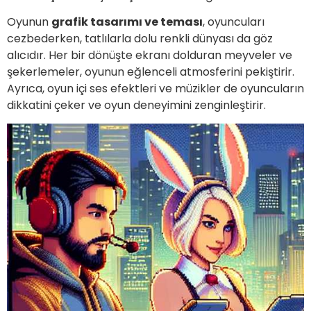
Oyunun
grafik tasarımı ve teması
, oyuncuları
cezbederken, tatlılarla dolu renkli dünyası da göz
alıcıdır. Her bir dönüşte ekranı dolduran meyveler ve
şekerlemeler, oyunun eğlenceli atmosferini pekiştirir.
Ayrıca, oyun içi ses efektleri ve müzikler de oyuncuların
dikkatini çeker ve oyun deneyimini zenginleştirir.