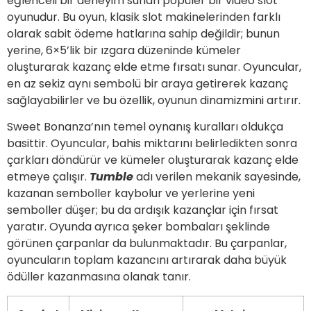
eğlenceli bir deneyim sunan popüler bir video slot
oyunudur. Bu oyun, klasik slot makinelerinden farklı
olarak sabit ödeme hatlarına sahip değildir; bunun
yerine, 6×5’lik bir ızgara düzeninde kümeler
oluşturarak kazanç elde etme fırsatı sunar. Oyuncular,
en az sekiz aynı sembolü bir araya getirerek kazanç
sağlayabilirler ve bu özellik, oyunun dinamizmini artırır.
Sweet Bonanza’nın temel oynanış kuralları oldukça
basittir. Oyuncular, bahis miktarını belirledikten sonra
çarkları döndürür ve kümeler oluşturarak kazanç elde
etmeye çalışır.
Tumble
adı verilen mekanik sayesinde,
kazanan semboller kaybolur ve yerlerine yeni
semboller düşer; bu da ardışık kazançlar için fırsat
yaratır. Oyunda ayrıca şeker bombaları şeklinde
görünen çarpanlar da bulunmaktadır. Bu çarpanlar,
oyuncuların toplam kazancını artırarak daha büyük
ödüller kazanmasına olanak tanır.