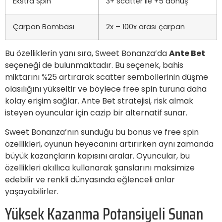
Ekstra Spin
3+ scatter ile +5 dönüş
Çarpan Bombası
2x – 100x arası çarpan
Bu özelliklerin yanı sıra, Sweet Bonanza’da
Ante Bet
seçeneği de bulunmaktadır. Bu seçenek, bahis
miktarını %25 artırarak scatter sembollerinin düşme
olasılığını yükseltir ve böylece free spin turuna daha
kolay erişim sağlar. Ante Bet stratejisi, risk almak
isteyen oyuncular için cazip bir alternatif sunar.
Sweet Bonanza’nın sunduğu bu bonus ve free spin
özellikleri, oyunun heyecanını artırırken aynı zamanda
büyük kazançların kapısını aralar. Oyuncular, bu
özellikleri akıllıca kullanarak şanslarını maksimize
edebilir ve renkli dünyasında eğlenceli anlar
yaşayabilirler.
Yüksek Kazanma Potansiyeli Sunan