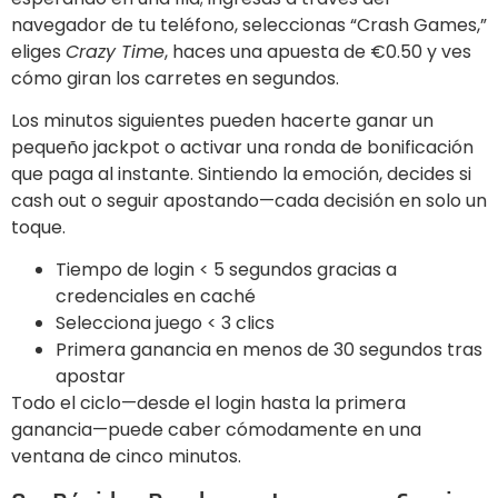
navegador de tu teléfono, seleccionas “Crash Games,”
eliges
Crazy Time
, haces una apuesta de €0.50 y ves
cómo giran los carretes en segundos.
Los minutos siguientes pueden hacerte ganar un
pequeño jackpot o activar una ronda de bonificación
que paga al instante. Sintiendo la emoción, decides si
cash out o seguir apostando—cada decisión en solo un
toque.
Tiempo de login < 5 segundos gracias a
credenciales en caché
Selecciona juego < 3 clics
Primera ganancia en menos de 30 segundos tras
apostar
Todo el ciclo—desde el login hasta la primera
ganancia—puede caber cómodamente en una
ventana de cinco minutos.