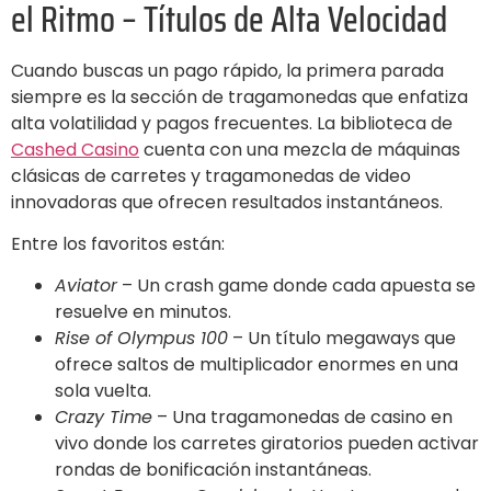
el Ritmo – Títulos de Alta Velocidad
Cuando buscas un pago rápido, la primera parada
siempre es la sección de tragamonedas que enfatiza
alta volatilidad y pagos frecuentes. La biblioteca de
Cashed Casino
cuenta con una mezcla de máquinas
clásicas de carretes y tragamonedas de video
innovadoras que ofrecen resultados instantáneos.
Entre los favoritos están:
Aviator
– Un crash game donde cada apuesta se
resuelve en minutos.
Rise of Olympus 100
– Un título megaways que
ofrece saltos de multiplicador enormes en una
sola vuelta.
Crazy Time
– Una tragamonedas de casino en
vivo donde los carretes giratorios pueden activar
rondas de bonificación instantáneas.