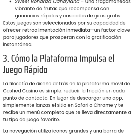
Sweet Bonanza Candyland
– Una tragamonedas
vibrante de frutas que recompensa con
ganancias rápidas y cascadas de giros gratis.
Estos juegos son seleccionados por su capacidad de
ofrecer retroalimentación inmediata—un factor clave
para jugadores que prosperan con la gratificación
instantánea.
3. Cómo la Plataforma Impulsa el
Juego Rápido
La filosofía de diseño detrás de la plataforma móvil de
Cashed Casino es simple: reducir la fricción en cada
punto de contacto. En lugar de descargar una app,
simplemente lanzas el sitio en Safari o Chrome y te
recibe un menú completo que te lleva directamente a
tu tipo de juego favorito.
La navegación utiliza iconos grandes y una barra de