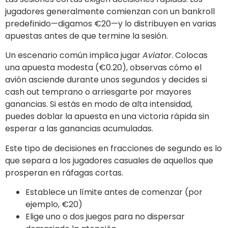
jugadores generalmente comienzan con un bankroll
predefinido—digamos €20—y lo distribuyen en varias
apuestas antes de que termine la sesión.
Un escenario común implica jugar
Aviator
. Colocas
una apuesta modesta (€0.20), observas cómo el
avión asciende durante unos segundos y decides si
cash out temprano o arriesgarte por mayores
ganancias. Si estás en modo de alta intensidad,
puedes doblar la apuesta en una victoria rápida sin
esperar a las ganancias acumuladas.
Este tipo de decisiones en fracciones de segundo es lo
que separa a los jugadores casuales de aquellos que
prosperan en ráfagas cortas.
Establece un límite antes de comenzar (por
ejemplo, €20)
Elige uno o dos juegos para no dispersar