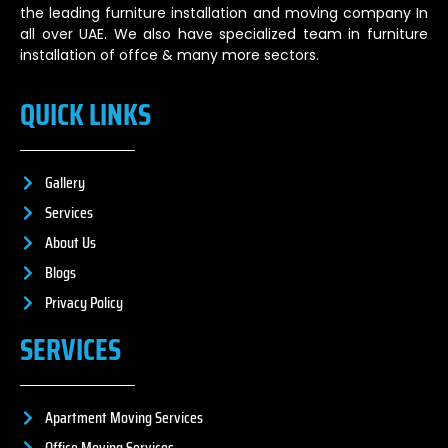
the leading furniture installation and moving company In
all over UAE. We also have specialized team in furniture
installation of offce & many more sectors.
QUICK LINKS
Gallery
Services
About Us
Blogs
Privacy Policy
SERVICES
Apartment Moving Services
Office Moving Services