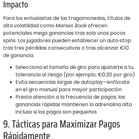
Impacto
Para los entusiastas de las tragamonedas, títulos de
alta volatilidad como
Marses Book
ofrecen
potenciales mega ganancias tras solo unos pocos
spins. Los jugadores pueden establecer un auto‑stop
tras tres pérdidas consecutivas o tras alcanzar €10
de ganancia.
Selecciona el tamaño de giro para ajustarte a tu
tolerancia al riesgo (por ejemplo, €0.20 por giro)
Evita secuencias largas de autoplay—enfócate
en el giro manual para mayor participación
Presta atención a la frecuencia de pagos; las
ganancias rápidas mantienen la adrenalina alta
incluso si los pagos son pequeños
9. Tácticas para Maximizar Pagos
Rápidamente