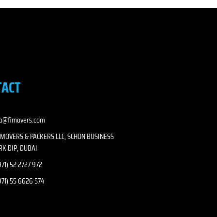
TACT
fo@fimovers.com
I MOVERS & PACKERS LLC, SCHON BUSINESS
RK DIP, DUBAI
71) 52 2727 972
971) 55 6626 574