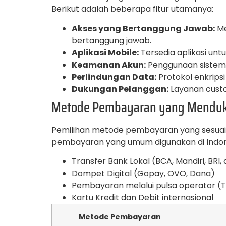
Berikut adalah beberapa fitur utamanya:
Akses yang Bertanggung Jawab:
Me
bertanggung jawab.
Aplikasi Mobile:
Tersedia aplikasi unt
Keamanan Akun:
Penggunaan sistem a
Perlindungan Data:
Protokol enkrips
Dukungan Pelanggan:
Layanan custo
Metode Pembayaran yang Menduk
Pemilihan metode pembayaran yang sesuai d
pembayaran yang umum digunakan di Indon
Transfer Bank Lokal (BCA, Mandiri, BRI,
Dompet Digital (Gopay, OVO, Dana)
Pembayaran melalui pulsa operator (T
Kartu Kredit dan Debit internasional
Metode Pembayaran