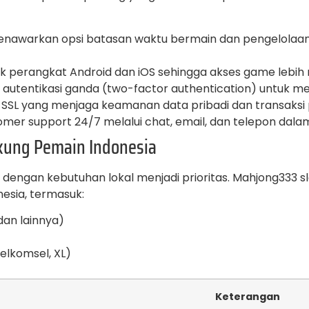
nawarkan opsi batasan waktu bermain dan pengelolaan
uk perangkat Android dan iOS sehingga akses game lebih
utentikasi ganda (two-factor authentication) untuk me
i SSL yang menjaga keamanan data pribadi dan transaksi
mer support 24/7 melalui chat, email, dan telepon dala
ung Pemain Indonesia
engan kebutuhan lokal menjadi prioritas. Mahjong333 s
esia, termasuk:
 dan lainnya)
elkomsel, XL)
Keterangan