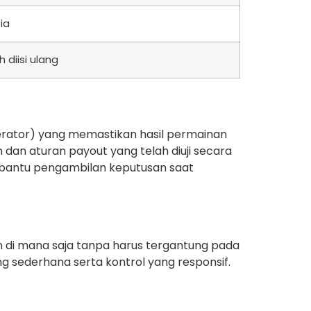
ia
 diisi ulang
ator) yang memastikan hasil permainan
 dan aturan payout yang telah diuji secara
mbantu pengambilan keputusan saat
 di mana saja tanpa harus tergantung pada
ng sederhana serta kontrol yang responsif.