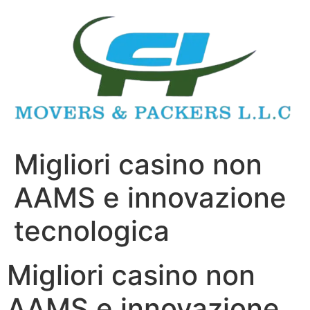
Skip
to
content
Migliori casino non
AAMS e innovazione
tecnologica
Migliori casino non
AAMS e innovazione