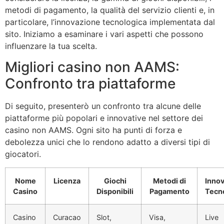
metodi di pagamento, la qualità del servizio clienti e, in
particolare, l’innovazione tecnologica implementata dal
sito. Iniziamo a esaminare i vari aspetti che possono
influenzare la tua scelta.
Migliori casino non AAMS:
Confronto tra piattaforme
Di seguito, presenterò un confronto tra alcune delle
piattaforme più popolari e innovative nel settore dei
casino non AAMS. Ogni sito ha punti di forza e
debolezza unici che lo rendono adatto a diversi tipi di
giocatori.
Nome
Licenza
Giochi
Metodi di
Inno
Casino
Disponibili
Pagamento
Tecn
Casino
Curacao
Slot,
Visa,
Live