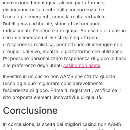
innovazione tecnologica, alcune piattaforme si
distinguono nettamente dalla concorrenza. Le
tecnologie emergenti, come la realtà virtuale e
l’intelligenza artificiale, stanno trasformando
radicalmente l’esperienza di gioco. Ad esempio, i casino
che implementano il live streaming offrono
un’esperienza realistica, permettendo di interagire con
croupier dal vivo, mentre le piattaforme che utilizzano
l’AI possono personalizzare l’esperienza di gioco in base
alle preferenze degli utenti
casino non aams
.
Investire in un casino non AAMS che sfrutta queste
tecnologie può migliorare considerevolmente
l’esperienza di gioco. Prima di registrarti, verifica se il
sito proposta elementi innovativi e di qualità.
Conclusione
In conclusione, la scelta dei migliori casino non AAMS