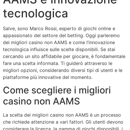
tecnologica
Salve, sono Marco Rossi, esperto di giochi online e
appassionato del settore del betting. Oggi parleremo
dei migliori casino non AAMS e come l’innovazione
tecnologica influisce sulle scelte disponibili. Se stai
cercando un sito affidabile per giocare, è fondamentale
fare una scelta informata. Ti guiderò attraverso le
migliori opzioni, considerando diversi tipi di utenti e le
piattaforme più innovative del momento.
Come scegliere i migliori
casino non AAMS
La scelta dei migliori casino non AAMS è un processo
che richiede attenzione a vari fattori. Gli utenti devono
considerare la licenza, la gamma di giochi disponibili, i