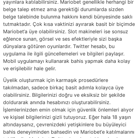
yayınlara katılabilirsiniz. Mariobet genellikle herhangi bir
belge talep etmez ama gerektiği durumlarda sizden
belge talebinde bulunma hakkını kendi bünyesinde saklı
tutmaktadır. Çok kısa vaktinizi ayırarak basit bir biçimde
Mariobet‘a üye olabilirsiniz. Slot makineleri ise sonsuz
eğlence sunan, görsel ve ses efektleriyle sizi başka
dünyalara götüren oyunlardır. Twitter hesabı, bu
uygulama ile ilgili güncellemeleri ve bilgileri paylaşır.
Mobil uygulamayı kullanarak bahis yapmak daha kolay
ve erişilebilir hale gelir.
Üyelik oluşturmak için karmaşık prosedürlere
takılmadan, sadece birkaç basit adımla kolayca üye
olabilirsiniz. Bilgilerinizi doğru ve eksiksiz bir şekilde
doldurarak anında hesabınızı oluşturabilirsiniz.
İşlemlerinizden emin olmak için güvenlik önlemleri alıyor
ve kişisel bilgilerinizi gizli tutuyoruz. Eğer hala 18 yaşın
altındaysanız, çevrenizdeki yetişkinlere bu büyüleyici
bahis deneyiminden bahsedin ve Mariobet‘e katılmalarını