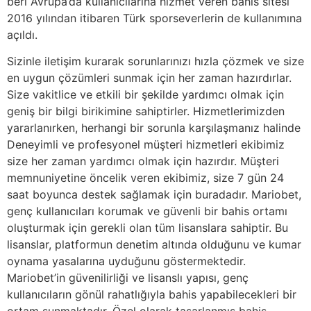
beri Avrupa’da kullanıcılarına hizmet veren bahis sitesi
2016 yılından itibaren Türk sporseverlerin de kullanımına
açıldı.
Sizinle iletişim kurarak sorunlarınızı hızla çözmek ve size
en uygun çözümleri sunmak için her zaman hazırdırlar.
Size vakitlice ve etkili bir şekilde yardımcı olmak için
geniş bir bilgi birikimine sahiptirler. Hizmetlerimizden
yararlanırken, herhangi bir sorunla karşılaşmanız halinde
Deneyimli ve profesyonel müşteri hizmetleri ekibimiz
size her zaman yardımcı olmak için hazırdır. Müşteri
memnuniyetine öncelik veren ekibimiz, size 7 gün 24
saat boyunca destek sağlamak için buradadır. Mariobet,
genç kullanıcıları korumak ve güvenli bir bahis ortamı
oluşturmak için gerekli olan tüm lisanslara sahiptir. Bu
lisanslar, platformun denetim altında olduğunu ve kumar
oynama yasalarına uyduğunu göstermektedir.
Mariobet’in güvenilirliği ve lisanslı yapısı, genç
kullanıcıların gönül rahatlığıyla bahis yapabilecekleri bir