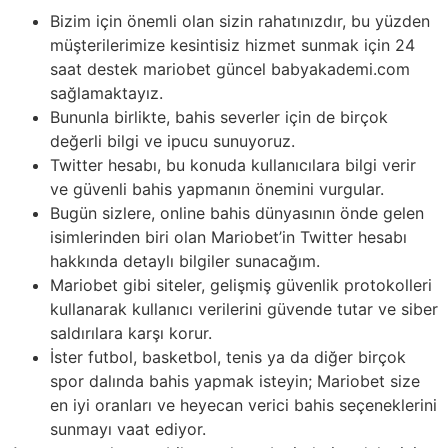
Bizim için önemli olan sizin rahatınızdır, bu yüzden
müşterilerimize kesintisiz hizmet sunmak için 24
saat destek mariobet güncel babyakademi.com
sağlamaktayız.
Bununla birlikte, bahis severler için de birçok
değerli bilgi ve ipucu sunuyoruz.
Twitter hesabı, bu konuda kullanıcılara bilgi verir
ve güvenli bahis yapmanın önemini vurgular.
Bugün sizlere, online bahis dünyasının önde gelen
isimlerinden biri olan Mariobet’in Twitter hesabı
hakkında detaylı bilgiler sunacağım.
Mariobet gibi siteler, gelişmiş güvenlik protokolleri
kullanarak kullanıcı verilerini güvende tutar ve siber
saldırılara karşı korur.
İster futbol, basketbol, tenis ya da diğer birçok
spor dalında bahis yapmak isteyin; Mariobet size
en iyi oranları ve heyecan verici bahis seçeneklerini
sunmayı vaat ediyor.