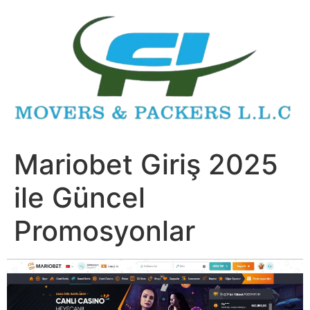
Skip
to
content
Mariobet Giriş 2025
ile Güncel
Promosyonlar