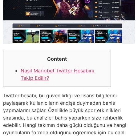
Content
Nasıl Mariobet Twitter Hesabını
Takip Edilir?
Twitter hesabı, bu güvenilirliği ve lisans bilgilerini
paylaşarak kullanıcıların endişe duymadan bahis
yapmalarını sağlar. Özellikle büyük spor etkinlikleri
sırasında, bu analizler bahis yaparken size rehberlik
edebilir. Hangi takımın daha güçlü olduğunu ve hangi
oyuncuların formda olduğunu öğrenmek için bu canlı