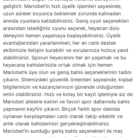
geliştirir. Mariobet’in hızlı üyelik işlemleri sayesinde,
uzun süreler boyunca beklemek zorunda kalmadan
anında oyunlara katılabilirsiniz. Geniş oyun seçenekleri
arasından istediğiniz oyunu seçerek, heyecan dolu
deneyimi hemen yaşamaya başlayabilirsiniz. Üyelik
avantajlarından yararlanırken, her an canlı destek
ekibimizle iletişim kurabilir ve sorularınıza hızlıca yanıt
alabilirsiniz. Sporun heyecanını her an yaşamak ve bu
heyecana bahislerinizle ortak olmak için hemen
Mariobet’e üye olun ve geniş bahis seçeneklerinin tadını
çıkarın. Sitemizdeki güvenlik önlemleri sayesinde, kişisel
bilgilerinizin ve kazançlarınızın güvende olduğundan
emin olabilirsiniz. Hızlı ve kolay bir kayıt işlemiyle siz de
Mariobet ailesine katılın ve favori spor dallarında bahis
yapmanın keyfini çıkarın. Birçok farklı spor dalında
oynanan karşılaşmaları canlı olarak takip edebilir ve
anlık olarak bahislerinizi gerçekleştirebilirsiniz.
Mariobet’in sunduğu geniş bahis seçenekleri ile maç