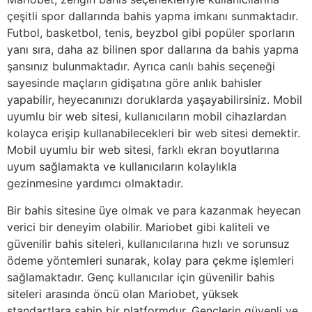
çeşitli spor dallarında bahis yapma imkanı sunmaktadır.
Futbol, basketbol, tenis, beyzbol gibi popüler sporların
yanı sıra, daha az bilinen spor dallarına da bahis yapma
şansınız bulunmaktadır. Ayrıca canlı bahis seçeneği
sayesinde maçların gidişatına göre anlık bahisler
yapabilir, heyecanınızı doruklarda yaşayabilirsiniz. Mobil
uyumlu bir web sitesi, kullanıcıların mobil cihazlardan
kolayca erişip kullanabilecekleri bir web sitesi demektir.
Mobil uyumlu bir web sitesi, farklı ekran boyutlarına
uyum sağlamakta ve kullanıcıların kolaylıkla
gezinmesine yardımcı olmaktadır.
Bir bahis sitesine üye olmak ve para kazanmak heyecan
verici bir deneyim olabilir. Mariobet gibi kaliteli ve
güvenilir bahis siteleri, kullanıcılarına hızlı ve sorunsuz
ödeme yöntemleri sunarak, kolay para çekme işlemleri
sağlamaktadır. Genç kullanıcılar için güvenilir bahis
siteleri arasında öncü olan Mariobet, yüksek
standartlara sahip bir platformdur. Gençlerin güvenli ve