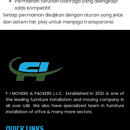
Permainan taruhan olahraga yang dilengkapi
odds kompetitif.
Setiap permainan disajikan dengan aturan yang jelas
dan sistem fair play untuk menjaga transparansi.
F I MOVERS & PACKERS L.L.C. Established in 2021. is one of
the leading furniture installation and moving company In
all over UAE. We also have specialized team in furniture
installation of offce & many more sectors.
QUICK LINKS