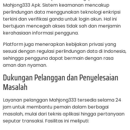
Mahjong333 Apk. Sistem keamanan mencakup
perlindungan data menggunakan teknologi enkripsi
terkini dan verifikasi ganda untuk login akun. Hal ini
bertujuan mencegah akses tidak sah dan menjamin
kerahasiaan informasi pengguna.
Platform juga menerapkan kebijakan privasi yang
sesuai dengan regulasi perlindungan data di Indonesia,
sehingga pengguna dapat bermain dengan rasa
aman dan nyaman.
Dukungan Pelanggan dan Penyelesaian
Masalah
Layanan pelanggan Mahjong333 tersedia selama 24
jam untuk membantu pemain dalam berbagai
masalah, mulai dari teknis aplikasi hingga pertanyaan
seputar transaksi. Fasilitas ini meliputi: