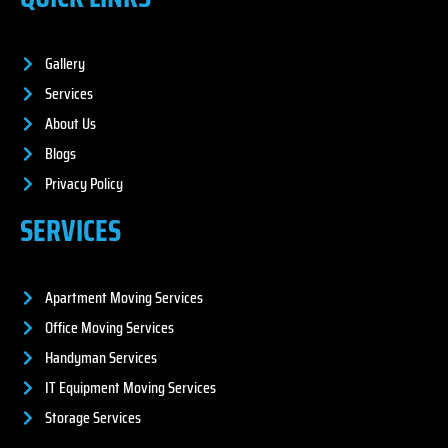
Gallery
Services
About Us
Blogs
Privacy Policy
SERVICES
Apartment Moving Services
Office Moving Services
Handyman Services
IT Equipment Moving Services
Storage Services