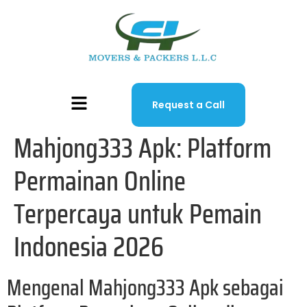
Request a Call
Mahjong333 Apk: Platform
Permainan Online
Terpercaya untuk Pemain
Indonesia 2026
Mengenal Mahjong333 Apk sebagai