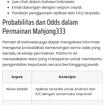
Live chat dalam bahasa Indonesia.
Email dukungan dengan respon cepat.
Panduan penggunaan aplikasi dan FAQ terpadu.
Probabilitas dan Odds dalam
Permainan Mahjong333
Pemain di Indonesia juga dapat mengakses informasi
mengenai probabilitas kemenangan serta odds yang
berlaku di setiap permainan. Platform ini
menyediakan data yang transparan untuk membantu
pengambilan keputusan secara bertanggung jawab.
Aspek
Deskripsi
Akses Mobile
Aplikasi tersedia untuk Android dan
iOS dengan antarmuka responsif.