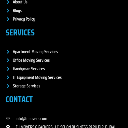
About Us
Blogs
Privacy Policy
SERVICES
Apartment Moving Services
Office Moving Services
Handyman Services
IT Equipment Moving Services
Storage Services
CONTACT
info@fimovers.com
F I MOVERS & PACKERS LLC, SCHON BUSINESS PARK DIP, DUBAI