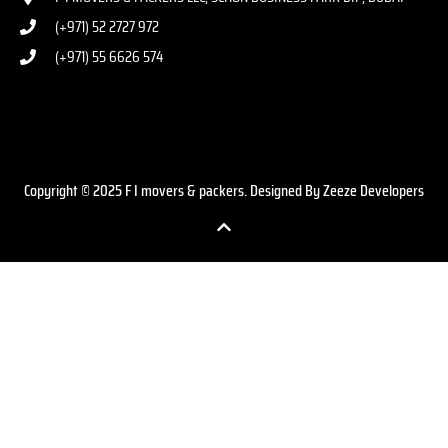
(+971) 52 2727 972
(+971) 55 6626 574
Copyright © 2025 F I movers & packers. Designed By Zeeze Developers