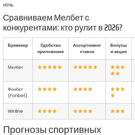
ночь.
Сравниваем Мелбет с
конкурентами: кто рулит в 2026?
Букмекер
Удобство
Ассортимент
Бонусы
приложения
ставок
и акции
Мелбет
Фонбет
(Fonbet)
Winline
Прогнозы спортивных