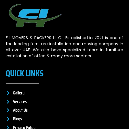
F I MOVERS & PACKERS L.L.C. Established in 2021. is one of
the leading furniture installation and moving company In
all over UAE. We also have specialized team in furniture
installation of offce & many more sectors.
QUICK LINKS
Gallery
Services
About Us
Blogs
Privacy Policy