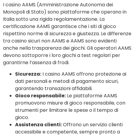
I casino AAMS (Amministrazione Autonoma dei
Monopoli di Stato) sono piattaforme che operano in
Italia sotto una rigida regolamentazione. La
certificazione AAMS garantisce che i siti di gioco
rispettino norme di sicurezza e giustezza. Le differenze
tra casino sicuri non AAMS e AAMS sono evidenti
anche nella trasparenza dei giochi. Gli operatori AAMS
devono sottoporre i loro giochi a test regolari per
garantirne l’assenza di frodi.
Sicurezza:
I casino AAMS offrono protezione ai
dati personali e metodi di pagamento sicuri,
garantendo transazioni affidabili.
Gioco responsabile:
Le piattaforme AAMS
promuovono misure di gioco responsabile, con
strumenti per limitare le spese o il tempo di
gioco.
Assistenza clienti:
Offrono un servizio clienti
accessibile e competente, sempre pronto a