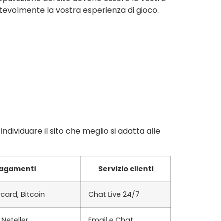
 notevolmente la vostra esperienza di gioco.
 individuare il sito che meglio si adatta alle
agamenti
Servizio clienti
card, Bitcoin
Chat Live 24/7
, Neteller
Email e Chat