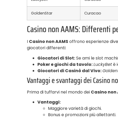
GoldenStar
Curacao
Casino non AAMS: Differenti per
I
Casino non AAMS
offrono esperienze diver
giocatori differenti:
Giocatori di Slot:
Se ami le slot machi
Poker e giochi da tavolo:
LuckyBet
è 
Giocatori di Casinò dal Vivo:
Golden
Vantaggi e svantaggi dei Casino 
Prima di tuffarvi nel mondo dei
Casino non
Vantaggi:
Maggiore varietà di giochi.
Bonus e promozioni più allettanti.