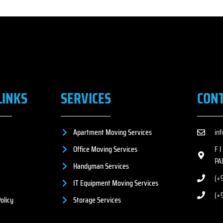
LINKS
SERVICES
CON
Apartment Moving Services
in
Office Moving Services
F 
PA
Handyman Services
(+9
IT Equipment Moving Services
(+
olicy
Storage Services