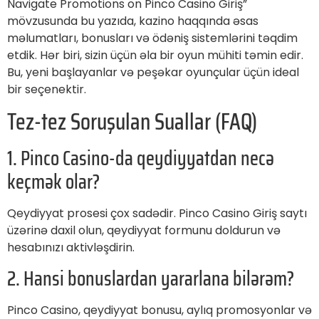
Navigate Promotions on Pinco Casino Giriş”
mövzusunda bu yazıda, kazino haqqında əsas
məlumatları, bonusları və ödəniş sistemlərini təqdim
etdik. Hər biri, sizin üçün əla bir oyun mühiti təmin edir.
Bu, yeni başlayanlar və peşəkar oyunçular üçün ideal
bir seçenektir.
Tez-tez Soruşulan Suallar (FAQ)
1. Pinco Casino-da qeydiyyatdan necə
keçmək olar?
Qeydiyyat prosesi çox sadədir. Pinco Casino Giriş saytı
üzərinə daxil olun, qeydiyyat formunu doldurun və
hesabınızı aktivləşdirin.
2. Hansi bonuslardan yararlana bilərəm?
Pinco Casino, qeydiyyat bonusu, aylıq promosyonlar və