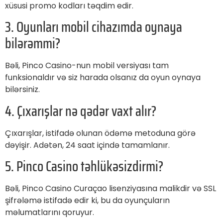
xüsusi promo kodları təqdim edir.
3. Oyunları mobil cihazımda oynaya
bilərəmmi?
Bəli, Pinco Casino-nun mobil versiyası tam
funksionaldır və siz harada olsanız da oyun oynaya
bilərsiniz.
4. Çıxarışlar nə qədər vaxt alır?
Çıxarışlar, istifadə olunan ödəmə metoduna görə
dəyişir. Adətən, 24 saat içində tamamlanır.
5. Pinco Casino təhlükəsizdirmi?
Bəli, Pinco Casino Curaçao lisenziyasına malikdir və SSL
şifrələmə istifadə edir ki, bu da oyunçuların
məlumatlarını qoruyur.