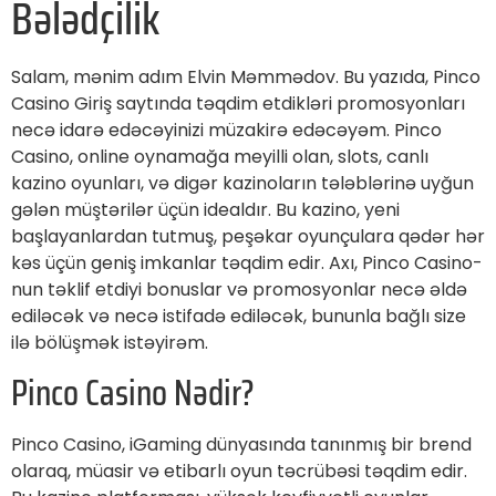
Bələdçilik
Salam, mənim adım Elvin Məmmədov. Bu yazıda, Pinco
Casino Giriş saytında təqdim etdikləri promosyonları
necə idarə edəcəyinizi müzakirə edəcəyəm. Pinco
Casino, online oynamağa meyilli olan, slots, canlı
kazino oyunları, və digər kazinoların tələblərinə uyğun
gələn müştərilər üçün idealdır. Bu kazino, yeni
başlayanlardan tutmuş, peşəkar oyunçulara qədər hər
kəs üçün geniş imkanlar təqdim edir. Axı, Pinco Casino-
nun təklif etdiyi bonuslar və promosyonlar necə əldə
ediləcək və necə istifadə ediləcək, bununla bağlı size
ilə bölüşmək istəyirəm.
Pinco Casino Nədir?
Pinco Casino, iGaming dünyasında tanınmış bir brend
olaraq, müasir və etibarlı oyun təcrübəsi təqdim edir.