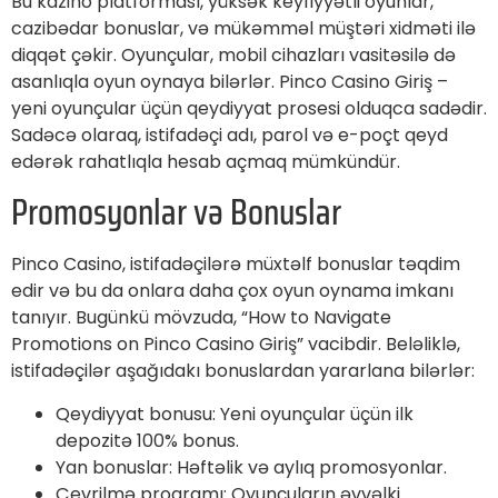
Bu kazino platforması, yüksək keyfiyyətli oyunlar,
cazibədar bonuslar, və mükəmməl müştəri xidməti ilə
diqqət çəkir. Oyunçular, mobil cihazları vasitəsilə də
asanlıqla oyun oynaya bilərlər. Pinco Casino Giriş –
yeni oyunçular üçün qeydiyyat prosesi olduqca sadədir.
Sadəcə olaraq, istifadəçi adı, parol və e-poçt qeyd
edərək rahatlıqla hesab açmaq mümkündür.
Promosyonlar və Bonuslar
Pinco Casino, istifadəçilərə müxtəlf bonuslar təqdim
edir və bu da onlara daha çox oyun oynama imkanı
tanıyır. Bugünkü mövzuda, “How to Navigate
Promotions on Pinco Casino Giriş” vacibdir. Beləliklə,
istifadəçilər aşağıdakı bonuslardan yararlana bilərlər:
Qeydiyyat bonusu: Yeni oyunçular üçün ilk
depozitə 100% bonus.
Yan bonuslar: Həftəlik və aylıq promosyonlar.
Çevrilmə proqramı: Oyunçuların əvvəlki