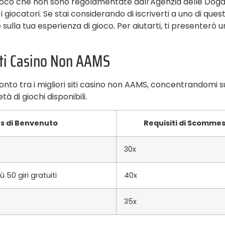
ioco che non sono regolamentate dall’Agenzia delle Dogane 
 giocatori. Se stai considerando di iscriverti a uno di quest
e sulla tua esperienza di gioco. Per aiutarti, ti presenterò u
iti Casino Non AAMS
nto tra i migliori siti casino non AAMS, concentrandomi su
à di giochi disponibili.
s di Benvenuto
Requisiti di Scomme
30x
 50 giri gratuiti
40x
35x