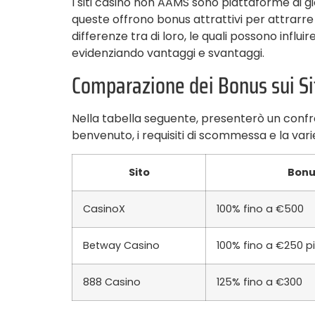
I siti casino non AAMS sono piattaforme di g
queste offrono bonus attrattivi per attrarre i
differenze tra di loro, le quali possono influir
evidenziando vantaggi e svantaggi.
Comparazione dei Bonus sui S
Nella tabella seguente, presenterò un confro
benvenuto, i requisiti di scommessa e la variet
Sito
Bonu
CasinoX
100% fino a €500
Betway Casino
100% fino a €250 più
888 Casino
125% fino a €300