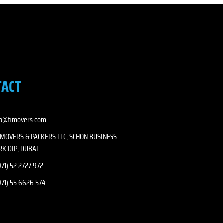
TACT
fo@fimovers.com
I MOVERS & PACKERS LLC, SCHON BUSINESS
RK DIP, DUBAI
71) 52 2727 972
971) 55 6626 574