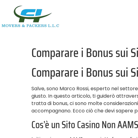
Comparare i Bonus sui Si
Comparare i Bonus sui Si
Salve, sono Marco Rossi, esperto nel settore 
giusto. In questo articolo, ti guiderò attravers
tratta di bonus, ci sono molte considerazion
accompagnano. Ecco ciò che devi sapere pe
Cos’è un Sito Casino Non AAMS