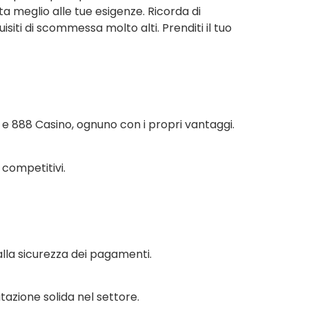
tta meglio alle tue esigenze. Ricorda di
iti di scommessa molto alti. Prenditi il tuo
y e 888 Casino, ognuno con i propri vantaggi.
 competitivi.
alla sicurezza dei pagamenti.
azione solida nel settore.