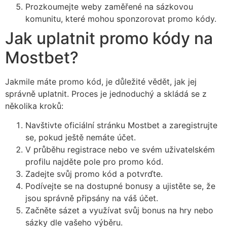
Prozkoumejte weby zaměřené na sázkovou
komunitu, které mohou sponzorovat promo kódy.
Jak uplatnit promo kódy na
Mostbet?
Jakmile máte promo kód, je důležité vědět, jak jej
správně uplatnit. Proces je jednoduchý a skládá se z
několika kroků:
Navštivte oficiální stránku Mostbet a zaregistrujte
se, pokud ještě nemáte účet.
V průběhu registrace nebo ve svém uživatelském
profilu najděte pole pro promo kód.
Zadejte svůj promo kód a potvrďte.
Podívejte se na dostupné bonusy a ujistěte se, že
jsou správně připsány na váš účet.
Začněte sázet a využívat svůj bonus na hry nebo
sázky dle vašeho výběru.