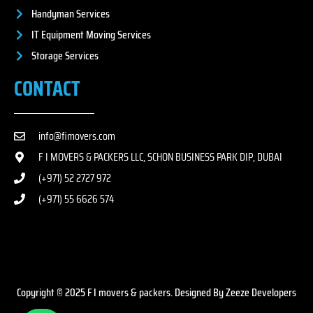
Handyman Services
IT Equipment Moving Services
Storage Services
CONTACT
info@fimovers.com
F I MOVERS & PACKERS LLC, SCHON BUSINESS PARK DIP, DUBAI
(+971) 52 2727 972
(+971) 55 6626 574
Copyright © 2025 F I movers & packers. Designed By Zeeze Developers