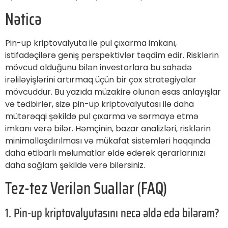
Nəticə
Pin-up kriptovalyuta ilə pul çıxarma imkanı,
istifadəçilərə geniş perspektivlər təqdim edir. Risklərin
mövcud olduğunu bilən investorlara bu sahədə
irəliləyişlərini artırmaq üçün bir çox strategiyalar
mövcuddur. Bu yazıda müzakirə olunan əsas anlayışlar
və tədbirlər, sizə pin-up kriptovalyutası ilə daha
mütərəqqi şəkildə pul çıxarma və sərmayə etmə
imkanı verə bilər. Həmçinin, bazar analizləri, risklərin
minimallaşdırılması və mükafat sistemləri haqqında
daha etibarlı məlumatlar əldə edərək qərarlarınızı
daha sağlam şəkildə verə bilərsiniz.
Tez-tez Verilən Suallar (FAQ)
1. Pin-up kriptovalyutasını necə əldə edə bilərəm?