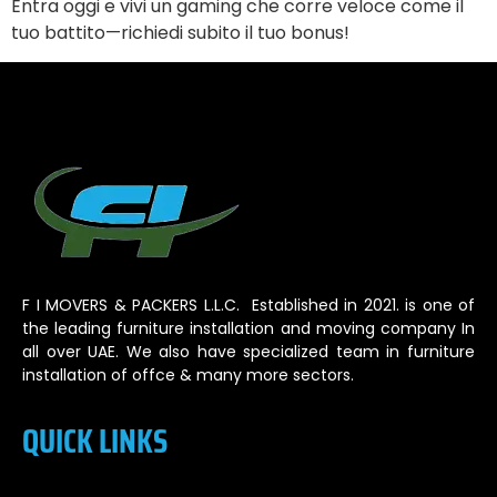
Entra oggi e vivi un gaming che corre veloce come il
tuo battito—richiedi subito il tuo bonus!
F I MOVERS & PACKERS L.L.C. Established in 2021. is one of
the leading furniture installation and moving company In
all over UAE. We also have specialized team in furniture
installation of offce & many more sectors.
QUICK LINKS