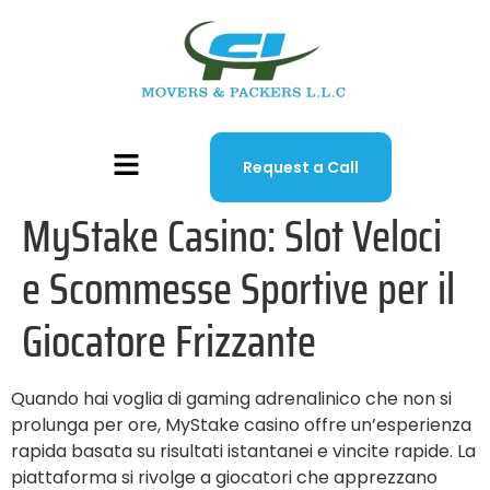
Request a Call
MyStake Casino: Slot Veloci
e Scommesse Sportive per il
Giocatore Frizzante
Quando hai voglia di gaming adrenalinico che non si
prolunga per ore, MyStake casino offre un’esperienza
rapida basata su risultati istantanei e vincite rapide. La
piattaforma si rivolge a giocatori che apprezzano