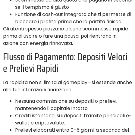
se il tempismo è giusto
Funzione di cash‑out integrata che ti permette di
bloccare i profitti prima che la partita finisca
Gli utenti spesso piazzano alcune scommesse rapide
prima di uscire o fare una pausa, poi rientrano in
azione con energia rinnovata.
Flusso di Pagamento: Depositi Veloci
e Prelievi Rapidi
La rapidità non si limita al gameplay—si estende anche
alle tue interazioni finanziarie.
Nessuna commissione su depositi o prelievi,
mantenendo il capitale intatto.
Crediti istantanei sui depositi tramite principali e-
wallet e criptovalute.
Prelievi elaborati entro 0–5 giorni, a seconda del