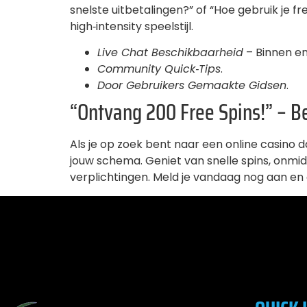
snelste uitbetalingen?” of “Hoe gebruik je 
high‑intensity speelstijl.
Live Chat Beschikbaarheid
– Binnen en
Community Quick‑Tips
.
Door Gebruikers Gemaakte Gidsen
.
“Ontvang 200 Free Spins!” – Be
Als je op zoek bent naar een online casino da
jouw schema. Geniet van snelle spins, onmid
verplichtingen. Meld je vandaag nog aan en 