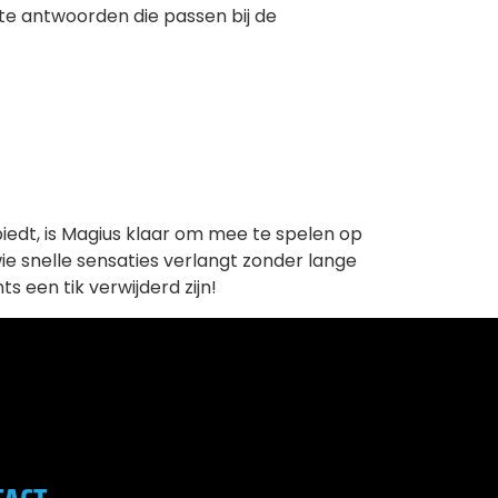
cte antwoorden die passen bij de
 biedt, is Magius klaar om mee te spelen op
ie snelle sensaties verlangt zonder lange
s een tik verwijderd zijn!