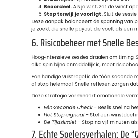
Beoordeel.
Als je wint, zet de winst apa
Stop terwijl je voorligt.
Sluit de sessi
Deze aanpak balanceert de spanning van pot
je zoekt die snelle payout die voelt als een mi
6. Risicobeheer met Snelle B
Hoog‑intensieve sessies draaien om timing
elke spin bijna onmiddellijk is, moet risicob
Een handige vuistregel is de “één‑seconde 
of stop helemaal. Snelle reflexen zorgen dat 
Deze strategie vermindert emotionele vermoe
Één‑Seconde Check
– Beslis snel na he
Het Stop‑signaal
– Stel een winstdoel i
De Tijdslimiet
– Stop na vijf minuten als
7. Echte Spelersverhalen: De “