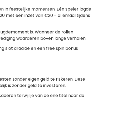
 in feestelijke momenten. Eén speler logde
120 met een inzet van €20 – allemaal tijdens
vreugdemoment is. Wanneer de rollen
evrediging waarderen boven lange verhalen.
g slot draaide en een free spin bonus
esten zonder eigen geld te riskeren. Deze
jk is zonder geld te investeren.
deren terwijl je van de ene titel naar de