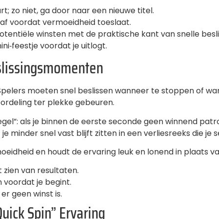
rt; zo niet, ga door naar een nieuwe titel.
e af voordat vermoeidheid toeslaat.
entiële winsten met de praktische kant van snelle beslis
ni‑feestje voordat je uitlogt.
eslissingsmomenten
. Spelers moeten snel beslissen wanneer te stoppen of 
eoordeling ter plekke gebeuren.
regel”: als je binnen de eerste seconde geen winnend pat
je minder snel vast blijft zitten in een verliesreeks die j
idheid en houdt de ervaring leuk en lonend in plaats va
t zien van resultaten.
n voordat je begint.
 er geen winst is.
Quick Spin” Ervaring