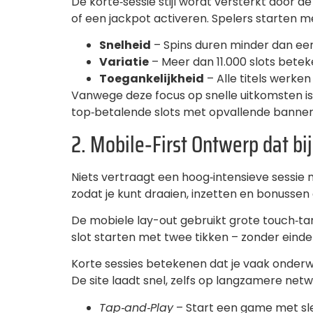
De korte‑sessie stijl wordt versterkt door d
of een jackpot activeren. Spelers starten 
Snelheid
– Spins duren minder dan ee
Variatie
– Meer dan 11.000 slots betek
Toegankelijkheid
– Alle titels werke
Vanwege deze focus op snelle uitkomsten is
top‑betalende slots met opvallende banners
2. Mobile‑First Ontwerp dat bij
Niets vertraagt een hoog‑intensieve sessie
zodat je kunt draaien, inzetten en bonussen
De mobiele lay-out gebruikt grote touch‑ta
slot starten met twee tikken – zonder eindel
Korte sessies betekenen dat je vaak onderweg 
De site laadt snel, zelfs op langzamere ne
Tap‑and‑Play
– Start een game met sle