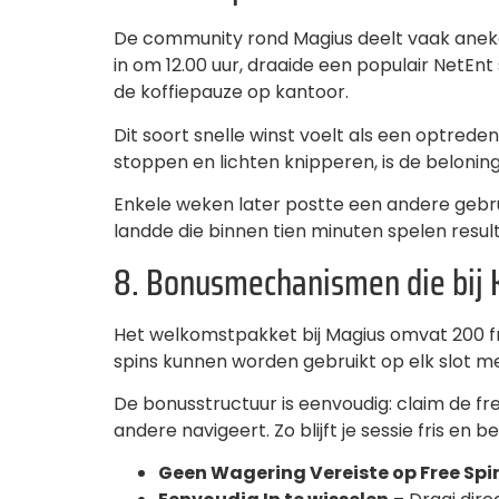
De community rond Magius deelt vaak anekd
in om 12.00 uur, draaide een populair NetEn
de koffiepauze op kantoor.
Dit soort snelle winst voelt als een optre
stoppen en lichten knipperen, is de belonin
Enkele weken later postte een andere gebrui
landde die binnen tien minuten spelen resul
8. Bonusmechanismen die bij 
Het welkomstpakket bij Magius omvat 200 fre
spins kunnen worden gebruikt op elk slot me
De bonusstructuur is eenvoudig: claim de fr
andere navigeert. Zo blijft je sessie fris en 
Geen Wagering Vereiste op Free Spi