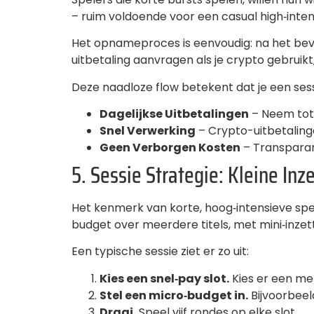
– ruim voldoende voor een casual high‑intens
Het opnameproces is eenvoudig: na het bevest
uitbetaling aanvragen als je crypto gebruikt
Deze naadloze flow betekent dat je een ses
Dagelijkse Uitbetalingen
– Neem tot
Snel Verwerking
– Crypto-uitbetaling
Geen Verborgen Kosten
– Transparan
5. Sessie Strategie: Kleine Inz
Het kenmerk van korte, hoog‑intensieve spele
budget over meerdere titels, met mini‑inzett
Een typische sessie ziet er zo uit:
Kies een snel‑pay slot.
Kies er een met
Stel een micro‑budget in.
Bijvoorbeel
Draai.
Speel vijf rondes op elke slot.