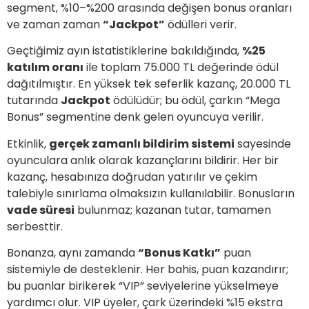
segment, %10–%200 arasında değişen bonus oranları
ve zaman zaman
“Jackpot”
ödülleri verir.
Geçtiğimiz ayın istatistiklerine bakıldığında,
%25
katılım oranı
ile toplam 75.000 TL değerinde ödül
dağıtılmıştır. En yüksek tek seferlik kazanç, 20.000 TL
tutarında
Jackpot
ödülüdür; bu ödül, çarkın “Mega
Bonus” segmentine denk gelen oyuncuya verilir.
Etkinlik,
gerçek zamanlı bildirim sistemi
sayesinde
oyunculara anlık olarak kazançlarını bildirir. Her bir
kazanç, hesabınıza doğrudan yatırılır ve çekim
talebiyle sınırlama olmaksızın kullanılabilir. Bonusların
vade süresi
bulunmaz; kazanan tutar, tamamen
serbesttir.
Bonanza, aynı zamanda
“Bonus Katkı”
puan
sistemiyle de desteklenir. Her bahis, puan kazandırır;
bu puanlar birikerek “VIP” seviyelerine yükselmeye
yardımcı olur. VIP üyeler, çark üzerindeki %15 ekstra