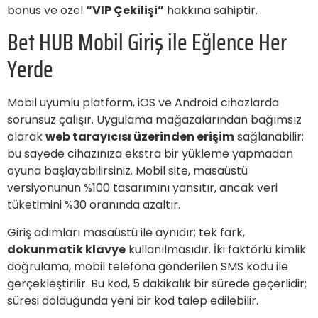
bonus ve özel
“VIP Çekilişi”
hakkına sahiptir.
Bet HUB Mobil Giriş ile Eğlence Her
Yerde
Mobil uyumlu platform, iOS ve Android cihazlarda
sorunsuz çalışır. Uygulama mağazalarından bağımsız
olarak
web tarayıcısı üzerinden erişim
sağlanabilir;
bu sayede cihazınıza ekstra bir yükleme yapmadan
oyuna başlayabilirsiniz. Mobil site, masaüstü
versiyonunun %100 tasarımını yansıtır, ancak veri
tüketimini %30 oranında azaltır.
Giriş adımları masaüstü ile aynıdır; tek fark,
dokunmatik klavye
kullanılmasıdır. İki faktörlü kimlik
doğrulama, mobil telefona gönderilen SMS kodu ile
gerçekleştirilir. Bu kod, 5 dakikalık bir sürede geçerlidir;
süresi dolduğunda yeni bir kod talep edilebilir.