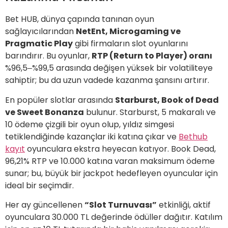
Bet HUB, dünya çapında tanınan oyun
sağlayıcılarından
NetEnt, Microgaming ve
Pragmatic Play
gibi firmaların slot oyunlarını
barındırır. Bu oyunlar,
RTP (Return to Player) oranı
%96,5‒%99,5 arasında değişen yüksek bir volatiliteye
sahiptir; bu da uzun vadede kazanma şansını artırır.
En popüler slotlar arasında
Starburst, Book of Dead
ve Sweet Bonanza
bulunur. Starburst, 5 makaralı ve
10 ödeme çizgili bir oyun olup, yıldız simgesi
tetiklendiğinde kazançlar iki katına çıkar ve
Bethub
kayıt
oyunculara ekstra heyecan katıyor. Book Dead,
96,21% RTP ve 10.000 katına varan maksimum ödeme
sunar; bu, büyük bir jackpot hedefleyen oyuncular için
ideal bir seçimdir.
Her ay güncellenen
“Slot Turnuvası”
etkinliği, aktif
oyunculara 30.000 TL değerinde ödüller dağıtır. Katılım