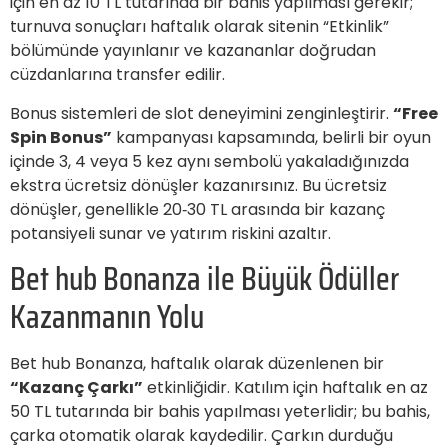
için en az 10 TL tutarında bir bahis yapılması gerekir;
turnuva sonuçları haftalık olarak sitenin “Etkinlik”
bölümünde yayınlanır ve kazananlar doğrudan
cüzdanlarına transfer edilir.
Bonus sistemleri de slot deneyimini zenginleştirir.
“Free
Spin Bonus”
kampanyası kapsamında, belirli bir oyun
içinde 3, 4 veya 5 kez aynı sembolü yakaladığınızda
ekstra ücretsiz dönüşler kazanırsınız. Bu ücretsiz
dönüşler, genellikle 20‑30 TL arasında bir kazanç
potansiyeli sunar ve yatırım riskini azaltır.
Bet hub Bonanza ile Büyük Ödüller
Kazanmanın Yolu
Bet hub Bonanza, haftalık olarak düzenlenen bir
“Kazanç Çarkı”
etkinliğidir. Katılım için haftalık en az
50 TL tutarında bir bahis yapılması yeterlidir; bu bahis,
çarka otomatik olarak kaydedilir. Çarkın durduğu