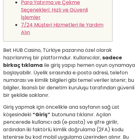
Para Yatırma ve Çekme
Seçenekleri: Hızlı ve Güvenli
İşlemler
7/24 Müşteri Hizmetleri ile Yardım
Alın
Bet HUB Casino, Türkiye pazarına özel olarak
hazırlanmış bir platformdur. Kullanıcılar,
sadece
birkaç tıklama
ile giriş yapıp hemen oyun oynamaya
başlayabilir. Üyelik sırasında e‑posta adresi, telefon
numarası ve kimlik bilgileri gibi temel veriler istenir; bu
bilgiler, lisanslı bir denetim kuruluşu tarafından güvenli
bir şekilde saklanır.
Giriş yapmak için öncelikle ana sayfanın sağ üst
köşesindeki
“Giriş”
butonuna tıklanır. Açılan
pencerede kullanıcı adı (e‑posta) ve şifre girilir,
ardından iki faktörlü kimlik doğrulama (2FA) kodu
istenirse bu kod mobil uygulama üzerinden alınır. Bu