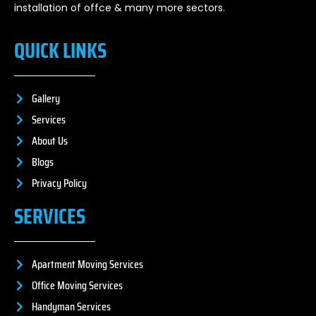
installation of offce & many more sectors.
QUICK LINKS
Gallery
Services
About Us
Blogs
Privacy Policy
SERVICES
Apartment Moving Services
Office Moving Services
Handyman Services