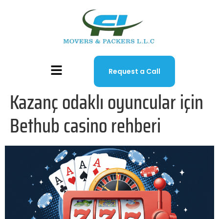
Request a Call
Kazanç odaklı oyuncular için
Bethub casino rehberi