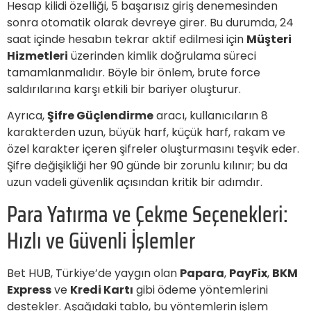
Hesap kilidi özelliği, 5 başarısız giriş denemesinden
sonra otomatik olarak devreye girer. Bu durumda, 24
saat içinde hesabın tekrar aktif edilmesi için
Müşteri
Hizmetleri
üzerinden kimlik doğrulama süreci
tamamlanmalıdır. Böyle bir önlem, brute force
saldırılarına karşı etkili bir bariyer oluşturur.
Ayrıca,
Şifre Güçlendirme
aracı, kullanıcıların 8
karakterden uzun, büyük harf, küçük harf, rakam ve
özel karakter içeren şifreler oluşturmasını teşvik eder.
Şifre değişikliği her 90 günde bir zorunlu kılınır; bu da
uzun vadeli güvenlik açısından kritik bir adımdır.
Para Yatırma ve Çekme Seçenekleri:
Hızlı ve Güvenli İşlemler
Bet HUB, Türkiye’de yaygın olan
Papara
,
PayFix
,
BKM
Express
ve
Kredi Kartı
gibi ödeme yöntemlerini
destekler. Aşağıdaki tablo, bu yöntemlerin işlem