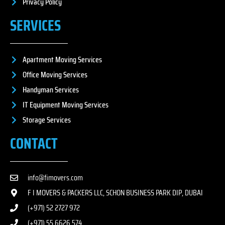
Privacy Policy
SERVICES
Apartment Moving Services
Office Moving Services
Handyman Services
IT Equipment Moving Services
Storage Services
CONTACT
info@fimovers.com
F I MOVERS & PACKERS LLC, SCHON BUSINESS PARK DIP, DUBAI
(+971) 52 2727 972
(+971) 55 6626 574