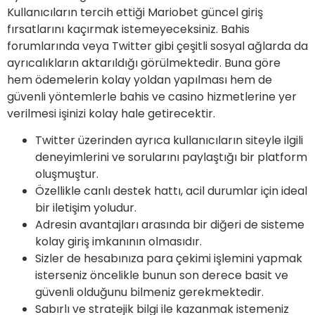
Kullanıcıların tercih ettiği Mariobet güncel giriş
fırsatlarını kaçırmak istemeyeceksiniz. Bahis
forumlarında veya Twitter gibi çeşitli sosyal ağlarda da
ayrıcalıkların aktarıldığı görülmektedir. Buna göre
hem ödemelerin kolay yoldan yapılması hem de
güvenli yöntemlerle bahis ve casino hizmetlerine yer
verilmesi işinizi kolay hale getirecektir.
Twitter üzerinden ayrıca kullanıcıların siteyle ilgili
deneyimlerini ve sorularını paylaştığı bir platform
oluşmuştur.
Özellikle canlı destek hattı, acil durumlar için ideal
bir iletişim yoludur.
Adresin avantajları arasında bir diğeri de sisteme
kolay giriş imkanının olmasıdır.
Sizler de hesabınıza para çekimi işlemini yapmak
isterseniz öncelikle bunun son derece basit ve
güvenli olduğunu bilmeniz gerekmektedir.
Sabırlı ve stratejik bilgi ile kazanmak istemeniz