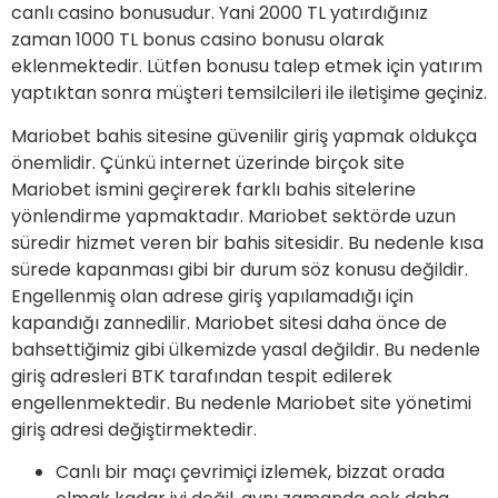
canlı casino bonusudur. Yani 2000 TL yatırdığınız
zaman 1000 TL bonus casino bonusu olarak
eklenmektedir. Lütfen bonusu talep etmek için yatırım
yaptıktan sonra müşteri temsilcileri ile iletişime geçiniz.
Mariobet bahis sitesine güvenilir giriş yapmak oldukça
önemlidir. Çünkü internet üzerinde birçok site
Mariobet ismini geçirerek farklı bahis sitelerine
yönlendirme yapmaktadır. Mariobet sektörde uzun
süredir hizmet veren bir bahis sitesidir. Bu nedenle kısa
sürede kapanması gibi bir durum söz konusu değildir.
Engellenmiş olan adrese giriş yapılamadığı için
kapandığı zannedilir. Mariobet sitesi daha önce de
bahsettiğimiz gibi ülkemizde yasal değildir. Bu nedenle
giriş adresleri BTK tarafından tespit edilerek
engellenmektedir. Bu nedenle Mariobet site yönetimi
giriş adresi değiştirmektedir.
Canlı bir maçı çevrimiçi izlemek, bizzat orada