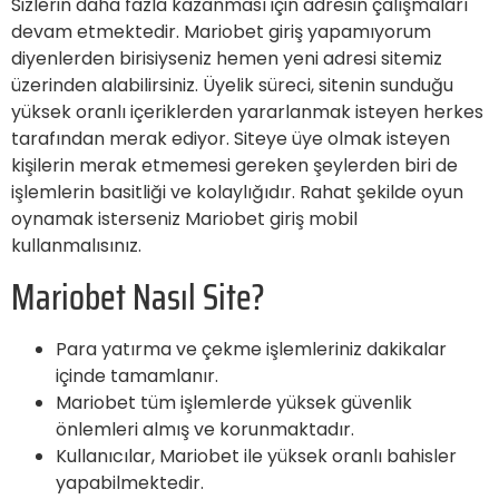
Sizlerin daha fazla kazanması için adresin çalışmaları
devam etmektedir. Mariobet giriş yapamıyorum
diyenlerden birisiyseniz hemen yeni adresi sitemiz
üzerinden alabilirsiniz. Üyelik süreci, sitenin sunduğu
yüksek oranlı içeriklerden yararlanmak isteyen herkes
tarafından merak ediyor. Siteye üye olmak isteyen
kişilerin merak etmemesi gereken şeylerden biri de
işlemlerin basitliği ve kolaylığıdır. Rahat şekilde oyun
oynamak isterseniz Mariobet giriş mobil
kullanmalısınız.
Mariobet Nasıl Site?
Para yatırma ve çekme işlemleriniz dakikalar
içinde tamamlanır.
Mariobet tüm işlemlerde yüksek güvenlik
önlemleri almış ve korunmaktadır.
Kullanıcılar, Mariobet ile yüksek oranlı bahisler
yapabilmektedir.