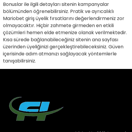
Bonuslar ile ilgili detayları sitenin kampanyalar
bölümünden öğrenebilirsiniz. Pratik ve ayrıcalıklı
Mariobet giriş üyelik fırsatlarını değerlendirmeniz zor
olmayacaktır. Hiçbir zahmete girmeden en etkili
çözümleri hemen elde etmenize olanak verilmektedir.
Kısa sürede bağlanabileceğiniz sitenin ana sayfası
üzerinden üyeliğinizi gerçekleştirebileceksiniz. Güven
içerisinde adım atmanızı sağlayacak yöntemlerle
tanışabilirsiniz.