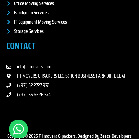
Office Moving Services
Handyman Services
IT Equipment Moving Services
Storage Services
CONTACT
info@fimovers.com
F I MOVERS & PACKERS LLC, SCHON BUSINESS PARK DIP, DUBAI
(+971) 52 2727 972
(+971) 55 6626 574
Copyright © 2025 F I movers & packers. Designed By Zeeze Developers