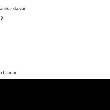
ramları da var.
m?
 bilərlər.