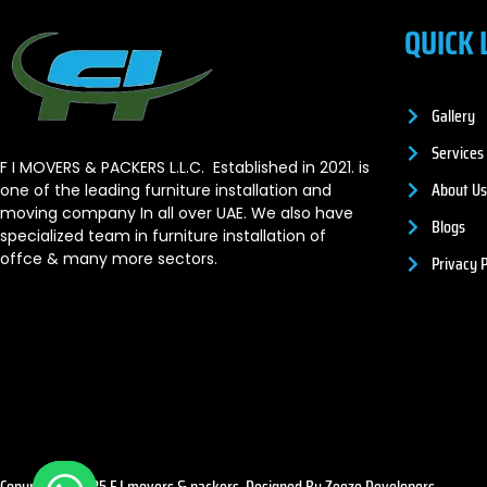
QUICK 
Gallery
Services
F I MOVERS & PACKERS L.L.C. Established in 2021. is
About Us
one of the leading furniture installation and
moving company In all over UAE. We also have
Blogs
specialized team in furniture installation of
offce & many more sectors.
Privacy P
Copyright © 2025 F I movers & packers. Designed By Zeeze Developers