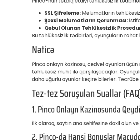
Pinco-nun tətbiq etdiyi təhlükəsizlik tədbirlər
SSL Şifrələmə:
Məlumatların təhlükəsizl
Şəxsi Məlumatların Qorunması:
İstif
Qəbul Olunan Təhlükəsizlik Prosedur
Bu təhlükəsizlik tədbirləri, oyunçuların rahat
Nəticə
Pinco onlayn kazinosu, cədvəl oyunları üçün
təhlükəsiz mühit ilə qarşılaşacaqlar. Oyunçul
daha uğurlu oyunlar keçirə bilərlər. Təcrübə 
Tez-tez Soruşulan Suallar (FAQ
1. Pinco Onlayn Kazinosunda Qey
İlk olaraq, saytın ana səhifəsinə daxil olun və
2. Pinco-da Hansi Bonuslar Məcud