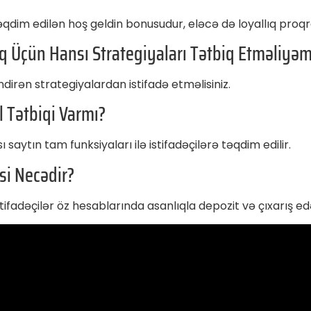
 təqdim edilən hoş geldin bonusudur, eləcə də loyallıq proq
q Üçün Hansı Strategiyaları Tətbiq Etməliyə
əndirən strategiyalardan istifadə etməlisiniz.
 Tətbiqi Varmı?
saytın tam funksiyaları ilə istifadəçilərə təqdim edilir.
si Necədir?
stifadəçilər öz hesablarında asanlıqla depozit və çıxarış edə