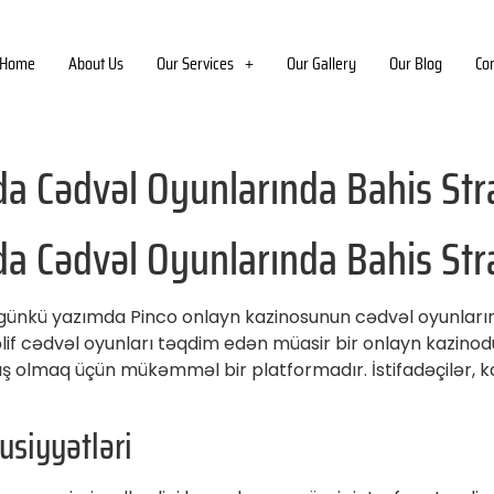
Home
About Us
Our Services
Our Gallery
Our Blog
Co
a Cədvəl Oyunlarında Bahis Stra
a Cədvəl Oyunlarında Bahis Stra
nkü yazımda Pinco onlayn kazinosunun cədvəl oyunlarına 
əlif cədvəl oyunları təqdim edən müasir bir onlayn kazinod
ş olmaq üçün mükəmməl bir platformadır. İstifadəçilər, kazi
usiyyətləri