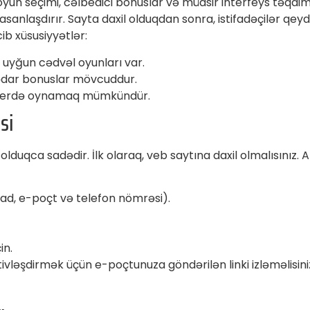
oyun seçimi, cəlbedici bonuslar və müasir interfeys təqdim e
asanlaşdırır. Sayta daxil olduqdan sonra, istifadəçilər qey
ib xüsusiyyətlər:
 uyğun cədvəl oyunları var.
ibədar bonuslar mövcuddur.
hər yerdə oynamaq mümkündür.
si
lduqca sadədir. İlk olaraq, veb saytına daxil olmalısınız.
oyad, e-poçt və telefon nömrəsi).
in.
tivləşdirmək üçün e-poçtunuza göndərilən linki izləməlisin