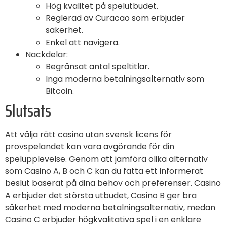
Hög kvalitet på spelutbudet.
Reglerad av Curacao som erbjuder
säkerhet.
Enkel att navigera.
Nackdelar:
Begränsat antal speltitlar.
Inga moderna betalningsalternativ som
Bitcoin.
Slutsats
Att välja rätt casino utan svensk licens för
provspelandet kan vara avgörande för din
spelupplevelse. Genom att jämföra olika alternativ
som Casino A, B och C kan du fatta ett informerat
beslut baserat på dina behov och preferenser. Casino
A erbjuder det största utbudet, Casino B ger bra
säkerhet med moderna betalningsalternativ, medan
Casino C erbjuder högkvalitativa spel i en enklare