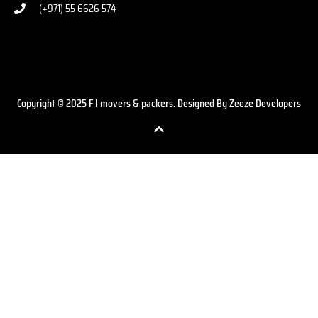
(+971) 55 6626 574
Copyright © 2025 F I movers & packers. Designed By Zeeze Developers