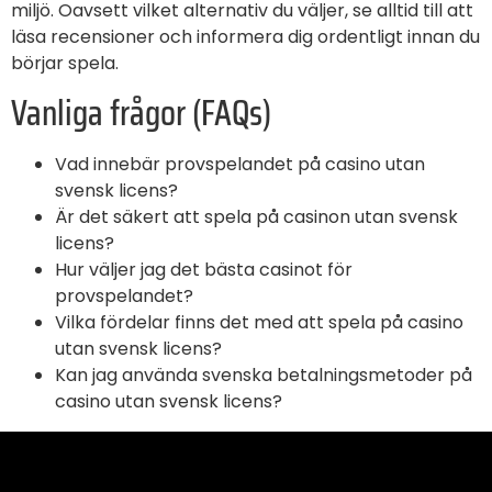
miljö. Oavsett vilket alternativ du väljer, se alltid till att
läsa recensioner och informera dig ordentligt innan du
börjar spela.
Vanliga frågor (FAQs)
Vad innebär provspelandet på casino utan
svensk licens?
Är det säkert att spela på casinon utan svensk
licens?
Hur väljer jag det bästa casinot för
provspelandet?
Vilka fördelar finns det med att spela på casino
utan svensk licens?
Kan jag använda svenska betalningsmetoder på
casino utan svensk licens?