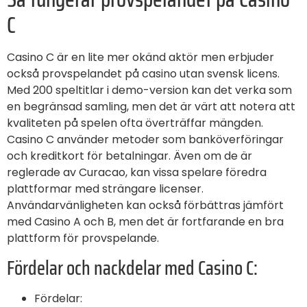
C
Casino C är en lite mer okänd aktör men erbjuder
också provspelandet på casino utan svensk licens.
Med 200 speltitlar i demo-version kan det verka som
en begränsad samling, men det är värt att notera att
kvaliteten på spelen ofta överträffar mängden.
Casino C använder metoder som banköverföringar
och kreditkort för betalningar. Även om de är
reglerade av Curacao, kan vissa spelare föredra
plattformar med strängare licenser.
Användarvänligheten kan också förbättras jämfört
med Casino A och B, men det är fortfarande en bra
plattform för provspelande.
Fördelar och nackdelar med Casino C:
Fördelar: