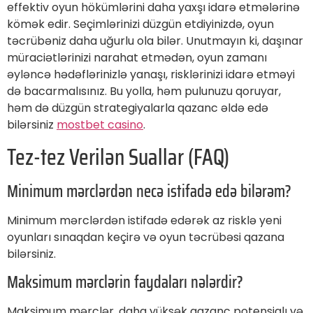
effektiv oyun hökümlərini daha yaxşı idarə etmələrinə
kömək edir. Seçimlərinizi düzgün etdiyinizdə, oyun
təcrübəniz daha uğurlu ola bilər. Unutmayın ki, daşınar
müraciətlərinizi narahat etmədən, oyun zamanı
əyləncə hədəflərinizlə yanaşı, risklərinizi idarə etməyi
də bacarmalısınız. Bu yolla, həm pulunuzu qoruyar,
həm də düzgün strategiyalarla qazanc əldə edə
bilərsiniz
mostbet casino
.
Tez-tez Verilən Suallar (FAQ)
Minimum mərclərdən necə istifadə edə bilərəm?
Minimum mərclərdən istifadə edərək az risklə yeni
oyunları sınaqdan keçirə və oyun təcrübəsi qazana
bilərsiniz.
Maksimum mərclərin faydaları nələrdir?
Maksimum mərclər, daha yüksək qazanc potensialı və