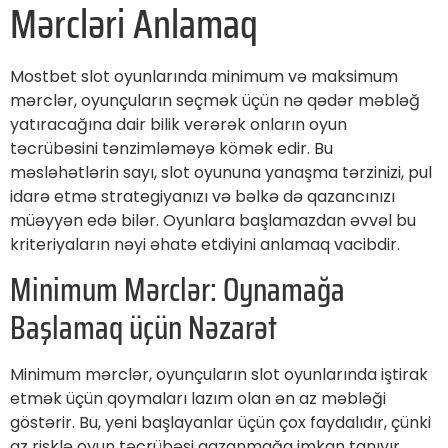
Mərcləri Anlamaq
Mostbet slot oyunlarında minimum və maksimum
mərclər, oyunçuların seçmək üçün nə qədər məbləğ
yatıracağına dair bilik verərək onların oyun
təcrübəsini tənzimləməyə kömək edir. Bu
məsləhətlərin sayı, slot oyununa yanaşma tərzinizi, pul
idarə etmə strategiyanızı və bəlkə də qazancınızı
müəyyən edə bilər. Oyunlara başlamazdan əvvəl bu
kriteriyaların nəyi əhatə etdiyini anlamaq vacibdir.
Minimum Mərclər: Oynamağa
Başlamaq üçün Nəzarət
Minimum mərclər, oyunçuların slot oyunlarında iştirak
etmək üçün qoymaları lazım olan ən az məbləği
göstərir. Bu, yeni başlayanlar üçün çox faydalıdır, çünki
az risklə oyun təcrübəsi qazanmağa imkan tanıyır.