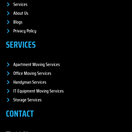
Services
About Us
Blogs
Privacy Policy
SERVICES
Apartment Moving Services
Office Moving Services
Handyman Services
IT Equipment Moving Services
Storage Services
CONTACT