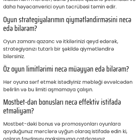
daha həyəcanverici oyun təcrübəsi təmin edir.
Oyun strategiyalarımın qiymətləndirməsini necə
edə bilərəm?
Oyun zamanı qazanc və itkilərinizi qeyd edərək,
strategiyanızı tutarlı bir şəkildə qiymətləndirə
bilərsiniz.
Öz oyun limitlərimi necə müəyyən edə bilərəm?
Hər oyuna sərf etmək istədiyiniz məbləği əvvəlcədən
belirlin və bu limiti aşmamaya çalışın.
Mostbet-dən bonusları necə effektiv istifadə
etməliyəm?
Mostbet-dəki bonus və promosyonları oyunlara
qoyduğunuz mərclərə uyğun olaraq istifadə edin ki,
onların faydasını maksimuma çatdırasınız.