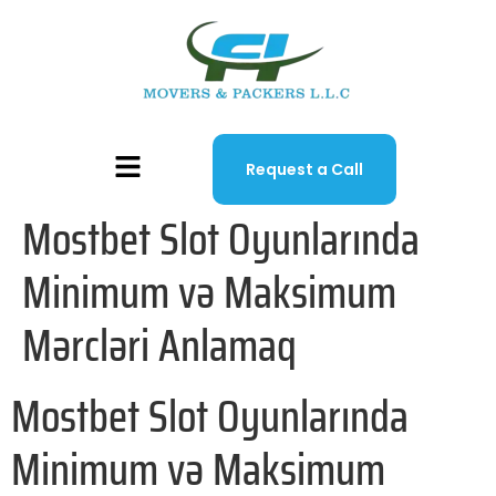
Request a Call
Mostbet Slot Oyunlarında
Minimum və Maksimum
Mərcləri Anlamaq
Mostbet Slot Oyunlarında
Minimum və Maksimum