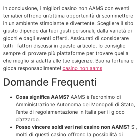
In conclusione, i migliori casino non AAMS con eventi
tematici offrono un’ottima opportunità di scommettere
in un ambiente stimolante e divertente. Scegliere il sito
giusto dipende dai tuoi gusti personali, dalla varietà di
giochi e dagli eventi offerti. Assicurati di considerare
tutti i fattori discussi in questo articolo. Io consiglio
sempre di provare più piattaforme per trovare quella
che meglio si adatta alle tue esigenze. Buona fortuna e
gioca responsabilmente!
casino non aams
Domande Frequenti
Cosa significa AAMS?
AAMS è l’acronimo di
Amministrazione Autonoma dei Monopoli di Stato,
l’ente di regolamentazione in Italia per il gioco
d’azzardo.
Posso vincere soldi veri nei casino non AAMS?
Sì,
molti di questi casino offrono la possibilità di