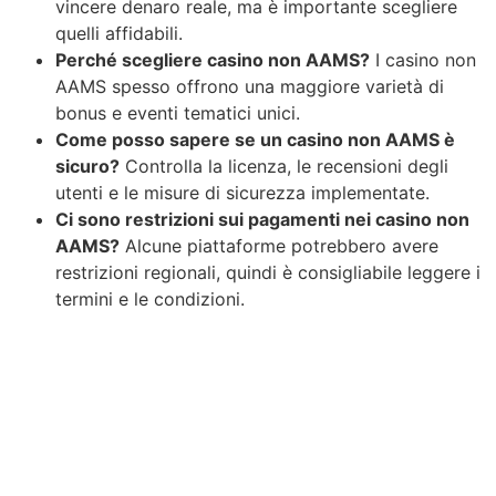
vincere denaro reale, ma è importante scegliere
quelli affidabili.
Perché scegliere casino non AAMS?
I casino non
AAMS spesso offrono una maggiore varietà di
bonus e eventi tematici unici.
Come posso sapere se un casino non AAMS è
sicuro?
Controlla la licenza, le recensioni degli
utenti e le misure di sicurezza implementate.
Ci sono restrizioni sui pagamenti nei casino non
AAMS?
Alcune piattaforme potrebbero avere
restrizioni regionali, quindi è consigliabile leggere i
termini e le condizioni.